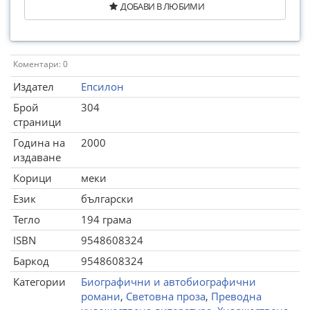
ДОБАВИ В ЛЮБИМИ
Коментари: 0
Издател
Епсилон
Брой
304
страници
Година на
2000
издаване
Корици
меки
Език
български
Тегло
194 грама
ISBN
9548608324
Баркод
9548608324
Категории
Биографични и автобиографични
романи
,
Световна проза
,
Преводна