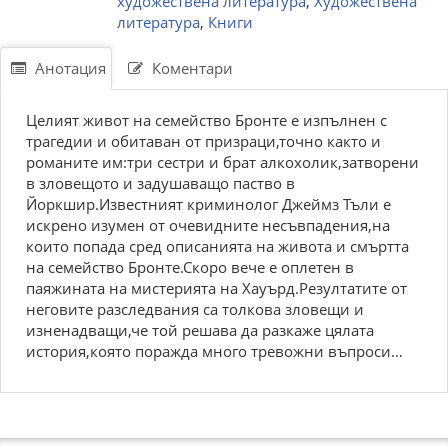
художествена литература
,
Художествена
литература
,
Книги
Анотация
Коментари
Целият живот на семейство Бронте е изпълнен с
трагедии и обитаван от призраци,точно както и
романите им:три сестри и брат алкохолик,затворени
в зловещото и задушаващо паство в
Йоркшир.Известният криминолог Джеймз Тъли е
искрено изумен от очевидните несъвпадения,на
които попада сред описанията на живота и смъртта
на семейство Бронте.Скоро вече е оплетен в
паяжината на мистерията на Хауърд.Резултатите от
неговите разследвания са толкова зловещи и
изненадващи,че той решава да разкаже цялата
история,която поражда много тревожни въпроси…