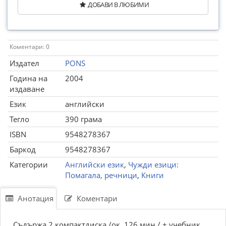
ДОБАВИ В ЛЮБИМИ
Коментари: 0
Издател
PONS
Година на
2004
издаване
Език
английски
Тегло
390 грама
ISBN
9548278367
Баркод
9548278367
Категории
Английски език
,
Чужди езици:
Помагала, речници
,
Книги
Анотация
Коментари
Съдържа 2 компактдиска /ок. 126 мин./ + учебник