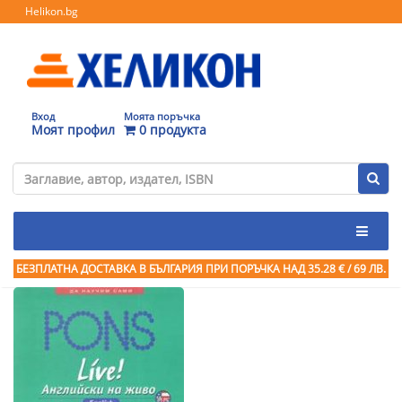
Helikon.bg
Вход
Моята поръчка
Моят профил
0 продукта
БЕЗПЛАТНА ДОСТАВКА В БЪЛГАРИЯ ПРИ ПОРЪЧКА
НАД 35.28 € / 69 ЛВ.