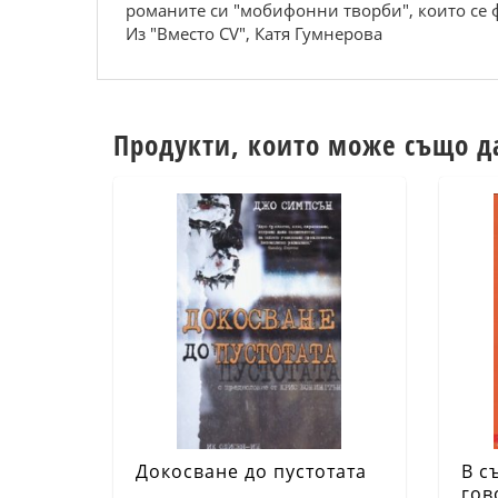
романите си "мобифонни творби", които се 
Из "Вместо CV", Катя Гумнерова
Продукти, които може също д
Докосване до пустотата
В с
гов