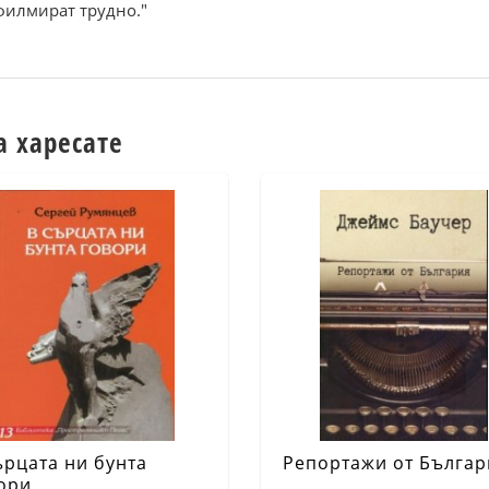
филмират трудно."
а харесате
ърцата ни бунта
Репортажи от Българ
ори