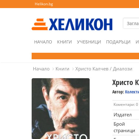
Helikon.bg
НАЧАЛО
КНИГИ
УЧЕБНИЦИ
ПОДАРЪЦИ
И
Начало
Книги
Христо Калчев / Диалози
Христо 
Автор:
Колект
Коментари: 0
Издател
Брой
страници