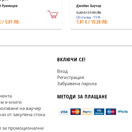
й Румянцев
Джеймс Баучер
9.20 € / 17.99 ЛВ.
Отстъпка - 15 %
€ / 5.01 ЛВ.
7.81 € / 15.28 ЛВ.
ВКЛЮЧИ СЕ!
Вход
Регистрация
Забравена парола
иента
МЕТОДИ ЗА ПЛАЩАНЕ
им е-книги
ползване на ваучер
каз от закупена стока
 за промоционални