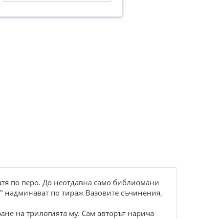
атя по перо. До неотдавна само библиомани
а" надминават по тираж Вазовите съчинения,
ане на трилогията му. Сам авторът нарича