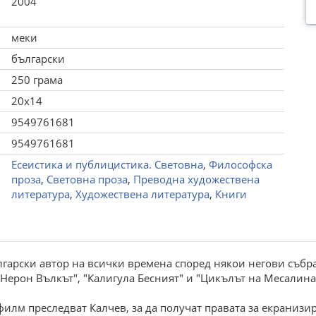
2004
меки
български
250 грама
20x14
9549761681
9549761681
Есеистика и публицистика. Световна
,
Философска
проза
,
Световна проза
,
Преводна художествена
литература
,
Художествена литература
,
Книги
ългарски автор на всички времена според някои негови събр
 "Нерон Вълкът", "Калигула Бесният" и "Цикълът на Месалин
илм преследват Калчев, за да получат правата за екранизир