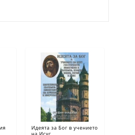
ия
Идеята за Бог в учението
на Исус