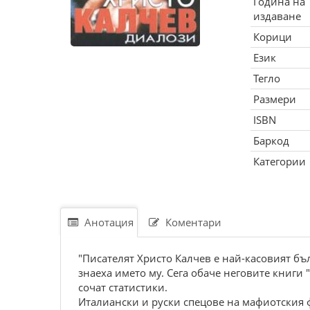
Година на
издаване
Корици
Език
Тегло
Размери
ISBN
Баркод
Категории
Анотация
Коментари
"Писателят Христо Калчев е най-касовият б
знаеха името му. Сега обаче неговите книги
сочат статистики.
Италиански и руски спецове на мафиотския ф