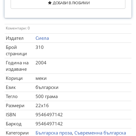
ДОБАВИ В ЛЮБИМИ
Коментари: 0
Издател
Сиела
Брой
310
страници
Година на
2004
издаване
Корици
меки
Език
български
Тегло
500 грама
Размери
22x16
ISBN
9546497142
Баркод
9546497142
Категории
Българска проза
,
Съвременна българска