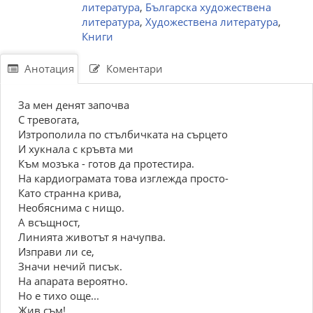
литература
,
Българска художествена
литература
,
Художествена литература
,
Книги
Анотация
Коментари
За мен денят започва
С тревогата,
Изтрополила по стълбичката на сърцето
И хукнала с кръвта ми
Към мозъка - готов да протестира.
На кардиограмата това изглежда просто-
Като странна крива,
Необяснима с нищо.
А всъщност,
Линията животът я начупва.
Изправи ли се,
Значи нечий писък.
На апарата вероятно.
Но е тихо още...
Жив съм!