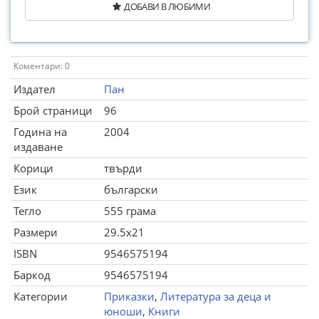
ДОБАВИ В ЛЮБИМИ
Коментари: 0
Издател
Пан
Брой страници
96
Година на
2004
издаване
Корици
твърди
Език
български
Тегло
555 грама
Размери
29.5x21
ISBN
9546575194
Баркод
9546575194
Категории
Приказки
,
Литература за деца и
юноши
,
Книги