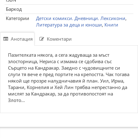
Баркод
Категории
Детски комикси. Дневници. Лексикони
,
Литература за деца и юноши
,
Книги
Анотация
Коментари
Пазителката някога, а сега жадуваща за мъст
злосторница, Нериса с измама се сдобива със
Сърцето на Кандракар. Заедно с чудовищните си
слуги тя вече е пред портите на крепостта. Чак тогава
някой ще прозре налудничавия й план. Уил, Ирма,
Тарани, Корнелия и Хей Лин трябва непрестанно да
мислят за Кандракар, за да противопостоят на
Злото...