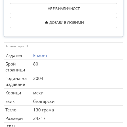
НЕ Е В НАЛИЧНОСТ
ДОБАВИ В ЛЮБИМИ
Коментари: 0
Издател
Егмонт
Брой
80
страници
Година на
2004
издаване
Корици
меки
Език
български
Тегло
130 грама
Размери
24x17
ISBN