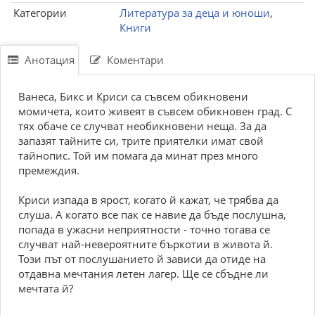
Категории
Литература за деца и юноши
,
Книги
Анотация
Коментари
Ванеса, Бикс и Криси са съвсем обикновени
момичета, които живеят в съвсем обикновен град. С
тях обаче се случват необикновени неща. За да
запазят тайните си, трите приятелки имат свой
тайнопис. Той им помага да минат през много
премеждия.
Криси изпада в ярост, когато й кажат, че трябва да
слуша. А когато все пак се навие да бъде послушна,
попада в ужасни неприятности - точно тогава се
случват най-невероятните бъркотии в живота й.
Този път от послушанието й зависи да отиде на
отдавна мечтания летен лагер. Ще се сбъдне ли
мечтата й?