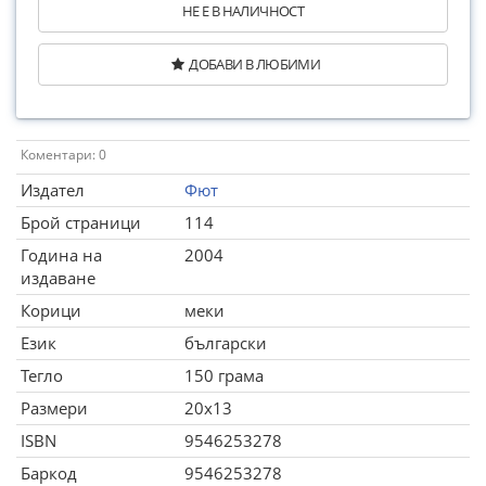
НЕ Е В НАЛИЧНОСТ
ДОБАВИ В ЛЮБИМИ
Коментари: 0
Издател
Фют
Брой страници
114
Година на
2004
издаване
Корици
меки
Език
български
Тегло
150 грама
Размери
20x13
ISBN
9546253278
Баркод
9546253278