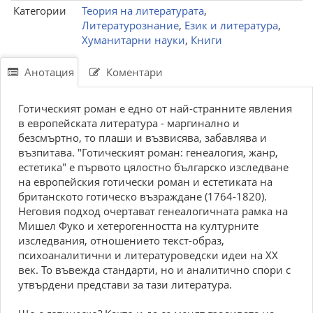
Категории
Теория на литературата
,
Литературознание
,
Език и литература
,
Хуманитарни науки
,
Книги
Анотация
Коментари
Готическият роман е едно от най-странните явления
в европейската литература - маргинално и
безсмъртно, то плаши и възвисява, забавлява и
възпитава. "Готическият роман: генеалогия, жанр,
естетика" е първото цялостно българско изследване
на европейския готически роман и естетиката на
британското готическо възраждане (1764-1820).
Неговия подход очертават генеалогичната рамка на
Мишел Фуко и хетерогенността на културните
изследвания, отношението текст-образ,
психоаналитични и литературоведски идеи на XX
век. То въвежда стандарти, но и аналитично спори с
утвърдени представи за тази литература.