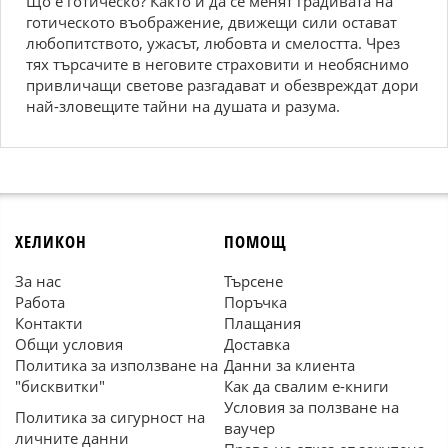
Що е готическо? Както и да се менят градивата на
готическото въображение, движещи сили остават
любопитството, ужасът, любовта и смелостта. Чрез
тях търсачите в неговите страховити и необяснимо
привличащи светове разгадават и обезвреждат дори
най-зловещите тайни на душата и разума.
ХЕЛИКОН
ПОМОЩ
За нас
Търсене
Работа
Поръчка
Контакти
Плащания
Общи условия
Доставка
Политика за използване на
Данни за клиента
"бисквитки"
Как да свалим е-книги
Условия за ползване на
Политика за сигурност на
ваучер
личните данни