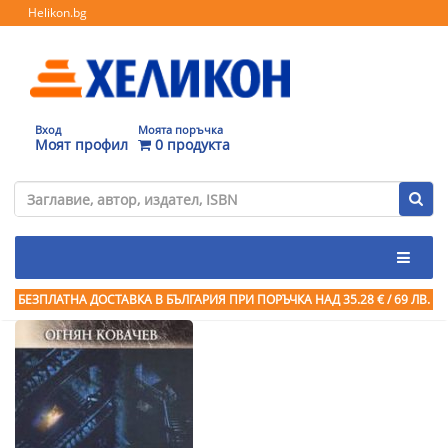
Helikon.bg
Вход
Моята поръчка
Моят профил
0 продукта
БЕЗПЛАТНА ДОСТАВКА В БЪЛГАРИЯ ПРИ ПОРЪЧКА
НАД 35.28 € / 69 ЛВ.