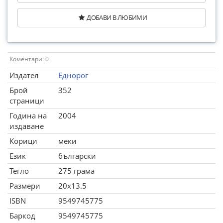
ДОБАВИ В ЛЮБИМИ
Коментари: 0
Издател
Еднорог
Брой
352
страници
Година на
2004
издаване
Корици
меки
Език
български
Тегло
275 грама
Размери
20x13.5
ISBN
9549745775
Баркод
9549745775