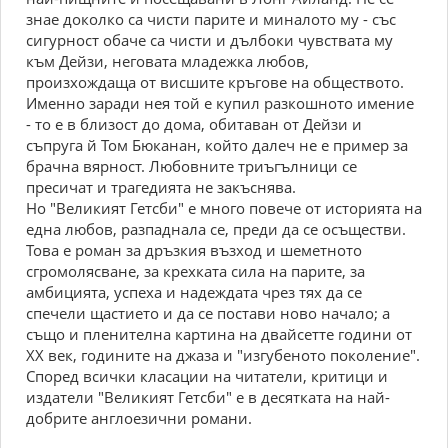
знае доколко са чисти парите и миналото му - със
сигурност обаче са чисти и дълбоки чувствата му
към Дейзи, неговата младежка любов,
произхождаща от висшите кръгове на обществото.
Именно заради нея той е купил разкошното имение
- то е в близост до дома, обитаван от Дейзи и
съпруга й Том Бюканан, който далеч не е пример за
брачна вярност. Любовните триъгълници се
пресичат и трагедията не закъснява.
Но "Великият Гетсби" е много повече от историята на
една любов, разпаднала се, преди да се осъществи.
Това е роман за дръзкия възход и шеметното
сгромолясване, за крехката сила на парите, за
амбицията, успеха и надеждата чрез тях да се
спечели щастието и да се постави ново начало; а
също и пленителна картина на двайсетте години от
XX век, годините на джаза и "изгубеното поколение".
Според всички класации на читатели, критици и
издатели "Великият Гетсби" е в десятката на най-
добрите англоезични романи.