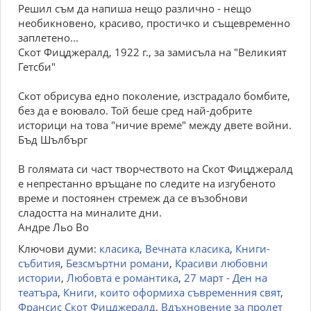
Решил съм да напиша нещо различно - нещо
необикновено, красиво, простичко и същевременно
заплетено...
Скот Фицджералд, 1922 г., за замисъла на "Великият
Гетсби"
Скот обрисува едно поколение, изстрадало бомбите,
без да е воювало. Той беше сред най-добрите
историци на това "ничие време" между двете войни.
Бъд Шълбърг
В голямата си част творчеството на Скот Фицджералд
е непрестанно връщане по следите на изгубеното
време и постоянен стремеж да се възобнови
сладостта на миналите дни.
Андре Льо Во
Ключови думи:
класика
,
Вечната класика
,
Книги-
събития
,
Безсмъртни романи
,
Красиви любовни
истории
,
Любовта е романтика
,
27 март - Ден на
театъра
,
Книги, които оформиха съвременния свят
,
Франсис Скот Фицджералд
,
Вдъхновение за пролет