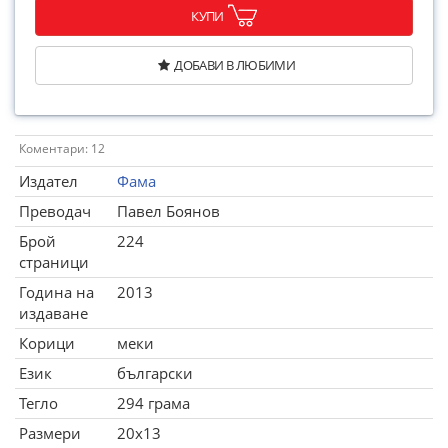
КУПИ
ДОБАВИ В ЛЮБИМИ
Коментари: 12
Издател
Фама
Преводач
Павел Боянов
Брой
224
страници
Година на
2013
издаване
Корици
меки
Език
български
Тегло
294 грама
Размери
20x13