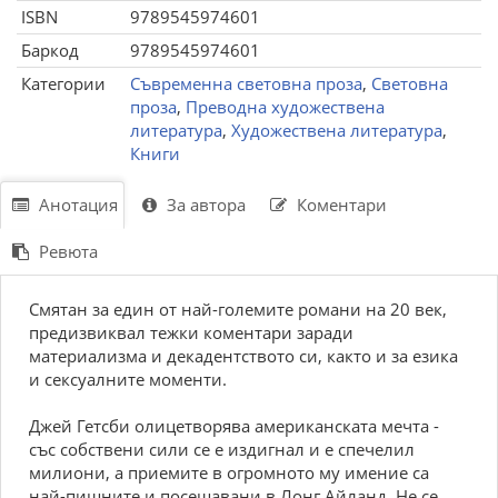
ISBN
9789545974601
Баркод
9789545974601
Категории
Съвременна световна проза
,
Световна
проза
,
Преводна художествена
литература
,
Художествена литература
,
Книги
Анотация
За автора
Коментари
Ревюта
Смятан за един от най-големите романи на 20 век,
предизвиквал тежки коментари заради
материализма и декадентството си, както и за езика
и сексуалните моменти.
Джей Гетсби олицетворява американската мечта -
със собствени сили се е издигнал и е спечелил
милиони, а приемите в огромното му имение са
най-пищните и посещавани в Лонг Айланд. Не се