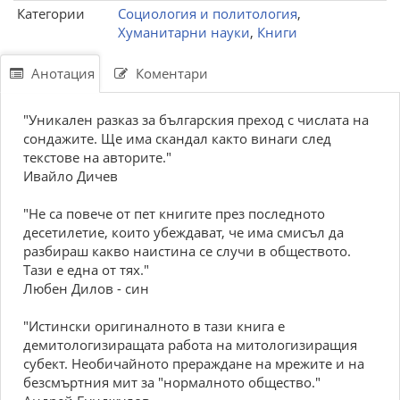
Категории
Социология и политология
,
Хуманитарни науки
,
Книги
Анотация
Коментари
"Уникален разказ за българския преход с числата на
сондажите. Ще има скандал както винаги след
текстове на авторите."
Ивайло Дичев
"Не са повече от пет книгите през последното
десетилетие, които убеждават, че има смисъл да
разбираш какво наистина се случи в обществото.
Тази е една от тях."
Любен Дилов - син
"Истински оригиналното в тази книга е
демитологизиращата работа на митологизиращия
субект. Необичайното прераждане на мрежите и на
безсмъртния мит за "нормалното общество."