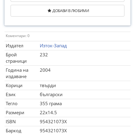
ДОБАВИ В ЛЮБИМИ
Коментари: 0
Издател
Изток-Запад
Брой
232
страници
Година на
2004
издаване
Корици
твърди
Език
български
Тегло
355 грама
Размери
22x14.5
ISBN
954321073X
Баркод
954321073X