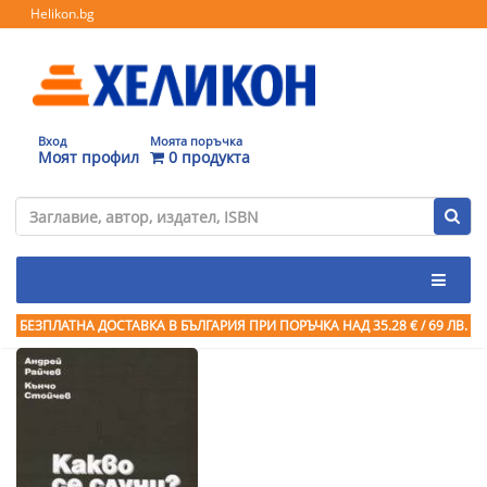
Helikon.bg
Вход
Моята поръчка
Моят профил
0 продукта
БЕЗПЛАТНА ДОСТАВКА В БЪЛГАРИЯ ПРИ ПОРЪЧКА
НАД 35.28 € / 69 ЛВ.