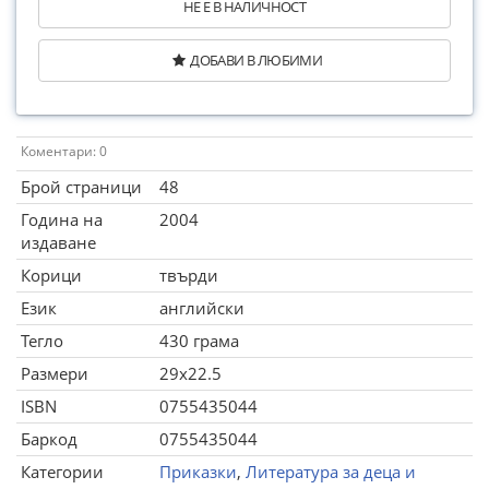
НЕ Е В НАЛИЧНОСТ
ДОБАВИ В ЛЮБИМИ
Коментари: 0
Брой страници
48
Година на
2004
издаване
Корици
твърди
Език
английски
Тегло
430 грама
Размери
29x22.5
ISBN
0755435044
Баркод
0755435044
Категории
Приказки
,
Литература за деца и