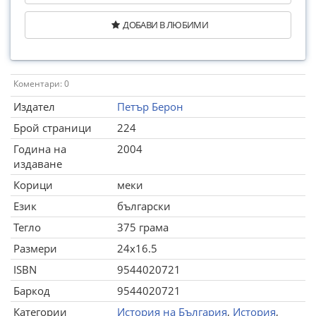
ДОБАВИ В ЛЮБИМИ
Коментари: 0
Издател
Петър Берон
Брой страници
224
Година на
2004
издаване
Корици
меки
Език
български
Тегло
375 грама
Размери
24x16.5
ISBN
9544020721
Баркод
9544020721
Категории
История на България
,
История
,