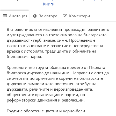
Книги
Анотация
За автора
Коментари
В справочникът се изследват произходът, развитието
и утвърждаването на трите символа на българската
държавност - герб, знаме, химн. Проследено е
тяхното възникване и развитие в непосредствена
връзка с историята, традициите и обичаите на
българския народ.
Хронологично трудът обхваща времето от Първата
българска държава до наши дни. Направен е опит да
се очертаят историческите корени на българските
държавни символи като постоянен атрибут на
държавата, религиите и вероизповеданията,
обществените организации и партии, на
реформаторски движения и революции.
Трудът е обогатен с цветни и черно-бели