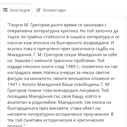
Анотация
Коментари
"Георги М. Григоров дълго време се занимава с
оперативна литературна критика. Но той започна да
търси по-трайни стойности в нашата литература и се
насочи към епохата на Българското възраждане. И
всичко това е пречупено през трагичната съдба на
Македония. Г. М. Григоров откри Македония за себе
си. Заживя с нейните трагични проблеми. Той
издаде няколко книги след 1989 г., посветени на тая
изстрадала земя. Написа очерци за някои светли
фигури на миналото, своите юношески спомени от
1941 г. Когато Македония беше освободена. Г. М.
Григоров помни това всенародно ликуване. Той
посещава Македония със своя баща, който е
възпитан в родолюбие. Македония, тая люлка на
българщината през вековете, става обект на
неговите литературно-исторически проучвания. В
тях той съчетава историческия и критическия
подход."