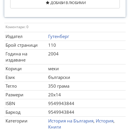
ДОБАВИ В ЛЮБИМИ
Коментари: 0
Издател
Гутенберг
Брой страници
110
Година на
2004
издаване
Корици
меки
Език
български
Тегло
350 грама
Размери
20x14
ISBN
9549943844
Баркод
9549943844
Категории
История на България
,
История
,
Книги