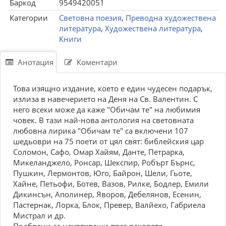
Баркод
9549420051
Категории
Световна поезия
,
Преводна художествена
литература
,
Художествена литература
,
Книги
Анотация
Коментари
Това изящно издание, което е един чудесен подарък,
излиза в навечерието на Деня на Св. Валентин. С
него всеки може да каже "Обичам те" на любимия
човек. В тази най-нова антология на световната
любовна лирика "Обичам те" са включени 107
шедьоври на 75 поети от цял свят: библейския цар
Соломон, Сафо, Омар Хайям, Данте, Петрарка,
Микеланджело, Ронсар, Шекспир, Робърт Бърнс,
Пушкин, Лермонтов, Юго, Байрон, Шели, Гьоте,
Хайне, Петьофи, Ботев, Вазов, Рилке, Бодлер, Емили
Дикинсън, Аполинер, Яворов, Дебелянов, Есенин,
Пастернак, Лорка, Блок, Превер, Валйехо, Габриела
Мистрал и др.