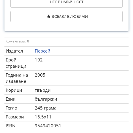
НЕ Е В НАЛИЧНОСТ
ДОБАВИ В ЛЮБИМИ
Коментари: 0
Издател
Персей
Брой
192
страници
Година на
2005
издаване
Корици
твърди
Език
български
Тегло
245 грама
Размери
16.5x11
ISBN
9549420051