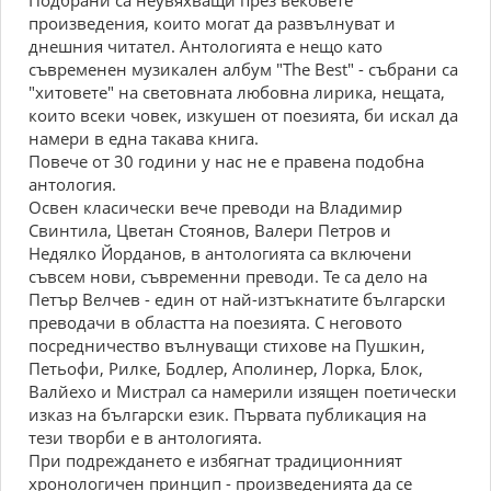
Подбрани са неувяхващи през вековете
произведения, които могат да развълнуват и
днешния читател. Антологията е нещо като
съвременен музикален албум "The Best" - събрани са
"хитовете" на световната любовна лирика, нещата,
които всеки човек, изкушен от поезията, би искал да
намери в една такава книга.
Повече от 30 години у нас не е правена подобна
антология.
Освен класически вече преводи на Владимир
Свинтила, Цветан Стоянов, Валери Петров и
Недялко Йорданов, в антологията са включени
съвсем нови, съвременни преводи. Те са дело на
Петър Велчев - един от най-изтъкнатите български
преводачи в областта на поезията. С неговото
посредничество вълнуващи стихове на Пушкин,
Петьофи, Рилке, Бодлер, Аполинер, Лорка, Блок,
Валйехо и Мистрал са намерили изящен поетически
изказ на български език. Първата публикация на
тези творби е в антологията.
При подреждането е избягнат традиционният
хронологичен принцип - произведенията да се