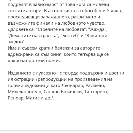
подредят в зависимост от това кога са живели
техните автори. В антологията са обособени 5 дяла,
проследяващи зараждането, развитието и
възможните финали на любовното чувство.
Дяловете са: "Стрелите на любовта", "Жажда",
"Демоните на страстта", "Без теб" и "Завинаги
заедно".
Има и съвсем кратки бележки за авторите -
адресирани са към ония, които тепърва ще се
докоснат до тези поети.
Изданието е луксозно - с твърда подвързия и цветни
илюстрации /репродукции на произведения на
големи художници като Леонардо, Рафаело,
Микеланджело, Сандро Ботичели, Тинторето,
Реноар, Матис и др./.