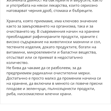
жизнената дейност на бактериите и вирусите, както
и употребата на някои лекарства, които сериозно
натоварват черния дроб, стомаха и бъбреците.
Храната, която приемаме, има ключово значение
както за замърсяването на организма, така и за
очистването му. В съвременния начин на хранене
преобладават рафинираните продукти, храните с
високо съдържание на животински мазнини и сол,
тестените изделия, докато продуктите, богати на
витамини, микроелементи и баластни вещества,
отсъстват или се приемат в недостатъчно
количество.
Не бива да чакаме да се разболеем, за да
предприемем радикални очистителни мерки.
Достатъчно е просто малко да променим начина си
на хранене, да включим в менюто си повече пресни
плодове и зеленчуци, пълнозърнести продукти,
риба, нискомаслени млечни храни.