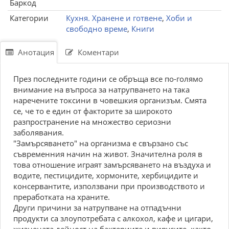
Баркод
Категории
Кухня. Хранене и готвене
,
Хоби и
свободно време
,
Книги
Анотация
Коментари
През последните години се обръща все по-голямо
внимание на въпроса за натрупването на така
наречените токсини в човешкия организъм. Смята
се, че то е един от факторите за широкото
разпространение на множество сериозни
заболявания.
"Замърсяването" на организма е свързано със
съвременния начин на живот. Значителна роля в
това отношение играят замърсяването на въздуха и
водите, пестицидите, хормоните, хербицидите и
консервантите, използвани при производството и
преработката на храните.
Други причини за натрупване на отпадъчни
продукти са злоупотребата с алкохол, кафе и цигари,