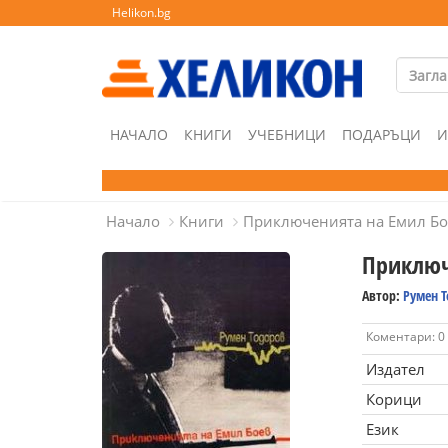
Helikon.bg
НАЧАЛО
КНИГИ
УЧЕБНИЦИ
ПОДАРЪЦИ
И
Начало
Книги
Приключенията на Емил Бо
Приключ
Автор:
Румен 
Коментари: 0
Издател
Корици
Език