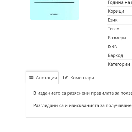
Година на
Корици
Език
Тегло
Размери
ISBN
Баркод
Категории
Анотация
Коментари
В изданието са разяснени правилата за пол
Разгледани са и изискванията за получаване