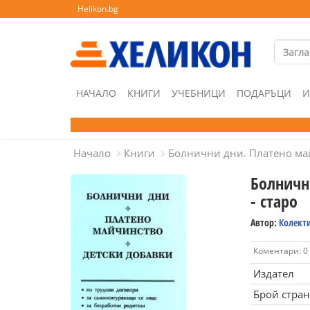
Helikon.bg
НАЧАЛО
КНИГИ
УЧЕБНИЦИ
ПОДАРЪЦИ
И
Начало
Книги
Болнични дни. Платено май
Болничн
- старо
Автор:
Колект
Коментари: 0
Издател
Брой стра