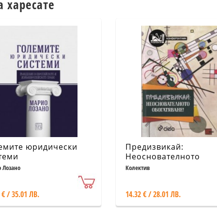
а харесате
емите юридически
Предизвикай:
теми
Неоснователното
обогатяване!
 Лозано
Колектив
 € / 35.01 ЛВ.
14.32 € / 28.01 ЛВ.