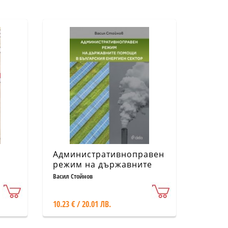
Административноправен
режим на държавните
помощи в българския
Васил Стойнов
енергиен сектор
10.23 € / 20.01 ЛВ.