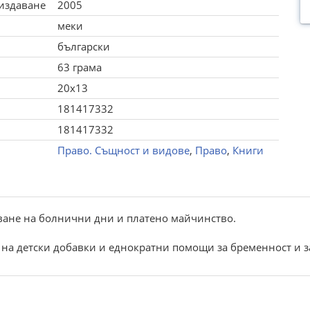
 издаване
2005
меки
български
63 грама
20x13
181417332
181417332
Право. Същност и видове
,
Право
,
Книги
зване на болнични дни и платено майчинство.
 на детски добавки и еднократни помощи за бременност и з