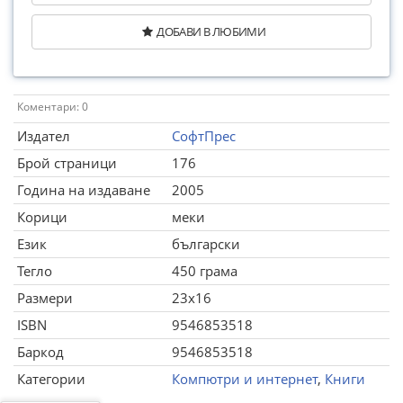
ДОБАВИ В ЛЮБИМИ
Коментари: 0
Издател
СофтПрес
Брой страници
176
Година на издаване
2005
Корици
меки
Език
български
Тегло
450 грама
Размери
23x16
ISBN
9546853518
Баркод
9546853518
Категории
Компютри и интернет
,
Книги