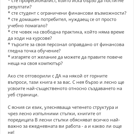
* сте професионалист, който иска бързо да постигне
резултати?
* сте студент с ограничени финансови възможности?
* сте домашен потребител, нуждаещ се от просто
учебно помагало?
* сте човек на свободна практика, който няма време
да ходи на курсове?
* търсите за своя персонал оправдано от финансова
гледна точка обучение?
* изгаряте от желание да можете да правите повече
неща на своя компютър?
Ако сте отговорили с ДА на някой от горните
въпроси, тази книга е за вас. С нея бързо и лесно ще
усвоите най-същественото относно създаването на
уеб страници.
С ясния си език, улесняваща четенето структура и
чрез лесно изпълними стъпки, книгите от
поредицата В лесни стъпки обясняват всичко най-
важно за ежедневната ви работа - а и какво ли още
не!