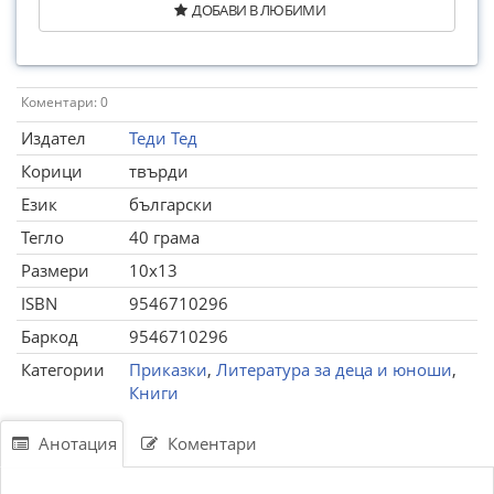
ДОБАВИ В ЛЮБИМИ
Коментари: 0
Издател
Теди Тед
Корици
твърди
Език
български
Тегло
40 грама
Размери
10x13
ISBN
9546710296
Баркод
9546710296
Категории
Приказки
,
Литература за деца и юноши
,
Книги
Анотация
Коментари