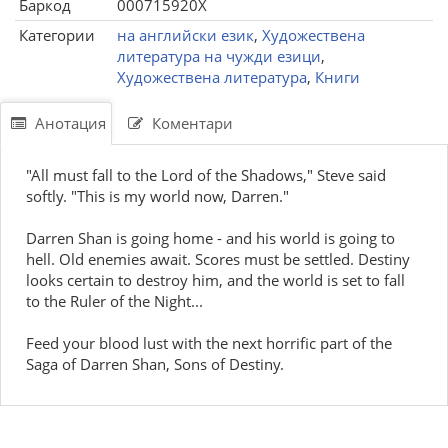
Баркод
000715920X
Категории
на английски език
,
Художествена
литература на чужди езици
,
Художествена литература
,
Книги
Анотация
Коментари
"All must fall to the Lord of the Shadows," Steve said
softly. "This is my world now, Darren."
Darren Shan is going home - and his world is going to
hell. Old enemies await. Scores must be settled. Destiny
looks certain to destroy him, and the world is set to fall
to the Ruler of the Night...
Feed your blood lust with the next horrific part of the
Saga of Darren Shan, Sons of Destiny.