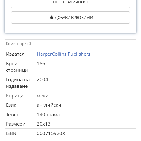
НЕ Е В НАЛИЧНОСТ
ДОБАВИ В ЛЮБИМИ
Коментари: 0
Издател
HarperCollins Publishers
Брой
186
страници
Година на
2004
издаване
Корици
меки
Език
английски
Тегло
140 грама
Размери
20x13
ISBN
000715920X