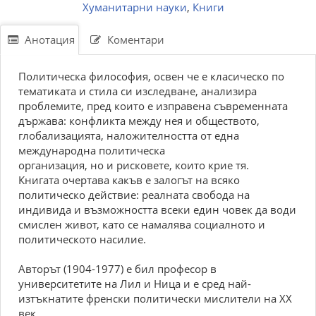
Хуманитарни науки
,
Книги
Анотация
Коментари
Политическа философия, освен че е класическо по
тематиката и стила си изследване, анализира
проблемите, пред които е изправена съвременната
държава: конфликта между нея и обществото,
глобализацията, наложителността от една
международна политическа
организация, но и рисковете, които крие тя.
Книгата очертава какъв е залогът на всяко
политическо действие: реалната свобода на
индивида и възможността всеки един човек да води
смислен живот, като се намалява социалното и
политическото насилие.
Авторът (1904-1977) е бил професор в
университетите на Лил и Ница и е сред най-
изтъкнатите френски политически мислители на XX
век.