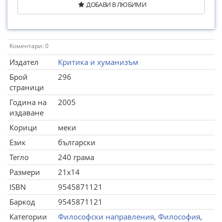
ДОБАВИ В ЛЮБИМИ
Коментари: 0
Издател
Критика и хуманизъм
Брой
296
страници
Година на
2005
издаване
Корици
меки
Език
български
Тегло
240 грама
Размери
21x14
ISBN
9545871121
Баркод
9545871121
Категории
Философски направления
,
Философия
,