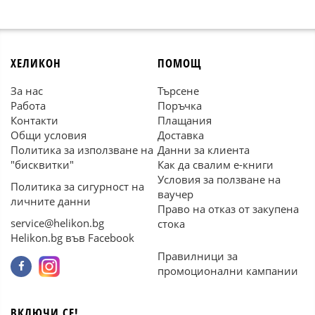
ХЕЛИКОН
ПОМОЩ
За нас
Търсене
Работа
Поръчка
Контакти
Плащания
Общи условия
Доставка
Политика за използване на
Данни за клиента
"бисквитки"
Как да свалим е-книги
Условия за ползване на
Политика за сигурност на
ваучер
личните данни
Право на отказ от закупена
service@helikon.bg
стока
Helikon.bg във Facebook
Правилници за
промоционални кампании
ВКЛЮЧИ СЕ!