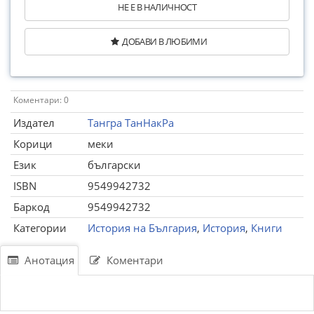
НЕ Е В НАЛИЧНОСТ
ДОБАВИ В ЛЮБИМИ
Коментари: 0
Издател
Тангра ТанНакРа
Корици
меки
Език
български
ISBN
9549942732
Баркод
9549942732
Категории
История на България
,
История
,
Книги
Анотация
Коментари