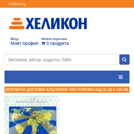
Helikon.bg
Вход
Моята поръчка
Моят профил
0 продукта
БЕЗПЛАТНА ДОСТАВКА В БЪЛГАРИЯ ПРИ ПОРЪЧКА
НАД 35.28 € / 69 ЛВ.