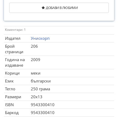
ДОБАВИ В ЛЮБИМИ
Коментари: 1
Издател
Унискорп
Брой
206
страници
Година на
2009
издаване
Корици
меки
Език
български
Тегло
250 грама
Размери
20x13
ISBN
9543300410
Баркод
9543300410