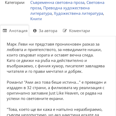
Категории
Съвременна световна проза
,
Световна
проза
,
Преводна художествена
литература
,
Художествена литература
,
Книги
Анотация
За автора
Коментари
Марк Леви ни представя проникновен разказ за
любовта и приятелството, за невидимите нишки,
които свързват хората и оставят вечна следа.
Като се движи на ръба на действително и
въображаемо, с финия хумор, писателят завладява
читателя и го прави мечтател и добряк.
Романът "Ами ако това беше истина..." е преведен и
издаден в 32 страни, а филмовата му реализация с
оригинално заглавие Just Like Heaven, се радва на
успехи по световните екрани.
"Това, което ще ви кажа е напълно неразбираемо,
съвсем недопустимо, но ако наистина искате да