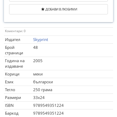
ДОБАВИ В ЛЮБИМИ
Коментари: 0
Издател
Skyprint
Брой
48
страници
Година на
2005
издаване
Корици
меки
Език
български
Тегло
250 грама
Размери
33x24
ISBN
9789549351224
Баркод
9789549351224