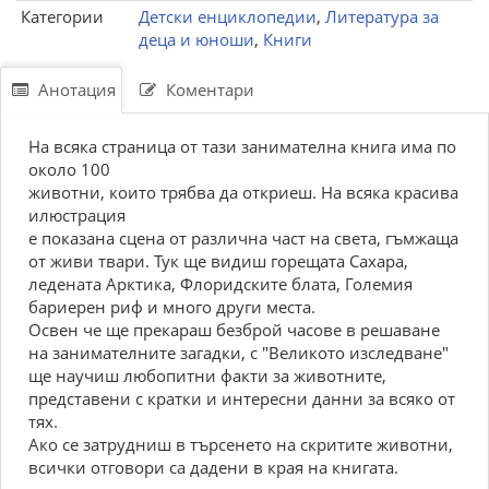
Категории
Детски енциклопедии
,
Литература за
деца и юноши
,
Книги
Анотация
Коментари
На всяка страница от тази занимателна книга има по
около 100
животни, които трябва да откриеш. На всяка красива
илюстрация
е показана сцена от различна част на света, гъмжаща
от живи твари. Тук ще видиш горещата Сахара,
ледената Арктика, Флоридските блата, Големия
бариерен риф и много други места.
Освен че ще прекараш безброй часове в решаване
на занимателните загадки, с "Великото изследване"
ще научиш любопитни факти за животните,
представени с кратки и интересни данни за всяко от
тях.
Ако се затрудниш в търсенето на скритите животни,
всички отговори са дадени в края на книгата.