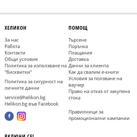
ХЕЛИКОН
ПОМОЩ
За нас
Търсене
Работа
Поръчка
Контакти
Плащания
Общи условия
Доставка
Политика за използване на
Данни за клиента
"бисквитки"
Как да свалим е-книги
Условия за ползване на
Политика за сигурност на
ваучер
личните данни
Право на отказ от закупена
service@helikon.bg
стока
Helikon.bg във Facebook
Правилници за
промоционални кампании
ВКЛЮЧИ СЕ!