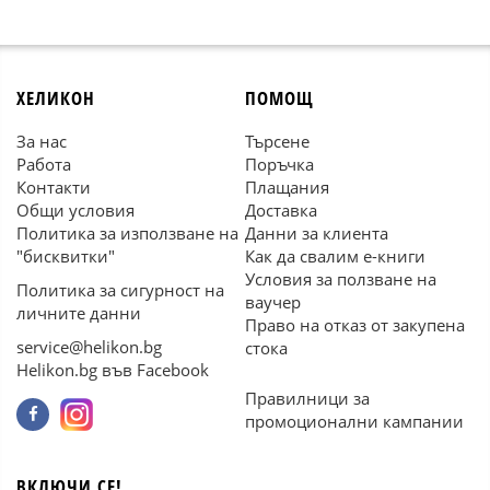
ХЕЛИКОН
ПОМОЩ
За нас
Търсене
Работа
Поръчка
Контакти
Плащания
Общи условия
Доставка
Политика за използване на
Данни за клиента
"бисквитки"
Как да свалим е-книги
Условия за ползване на
Политика за сигурност на
ваучер
личните данни
Право на отказ от закупена
service@helikon.bg
стока
Helikon.bg във Facebook
Правилници за
промоционални кампании
ВКЛЮЧИ СЕ!