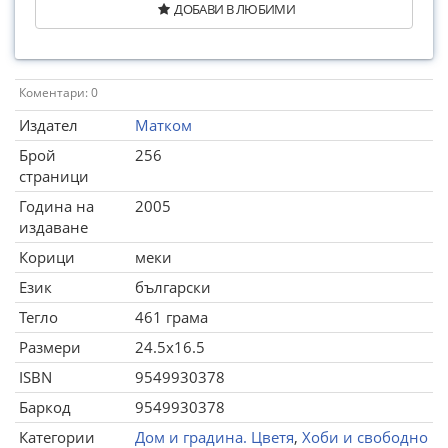
ДОБАВИ В ЛЮБИМИ
Коментари: 0
Издател
Матком
Брой
256
страници
Година на
2005
издаване
Корици
меки
Език
български
Тегло
461 грама
Размери
24.5x16.5
ISBN
9549930378
Баркод
9549930378
Категории
Дом и градина. Цветя
,
Хоби и свободно