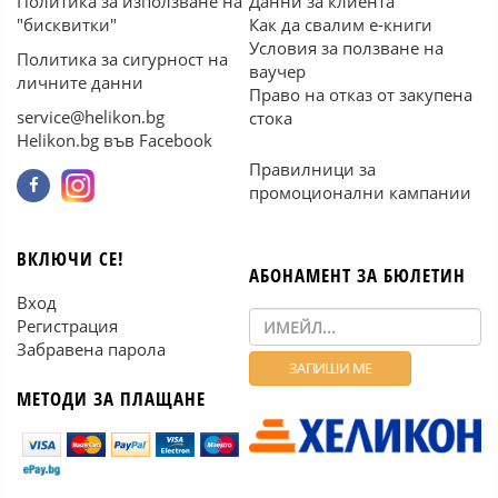
Политика за използване на
Данни за клиента
"бисквитки"
Как да свалим е-книги
Условия за ползване на
Политика за сигурност на
ваучер
личните данни
Право на отказ от закупена
service@helikon.bg
стока
Helikon.bg във Facebook
Правилници за
промоционални кампании
ВКЛЮЧИ СЕ!
АБОНАМЕНТ ЗА БЮЛЕТИН
Вход
Регистрация
Забравена парола
МЕТОДИ ЗА ПЛАЩАНЕ