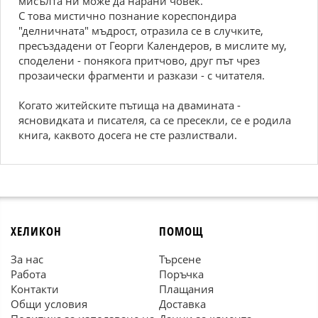
мисълта ни може да нарани човек.
С това мистично познание кореспондира
"делничната" мъдрост, отразила се в случките,
пресъздадени от Георги Календеров, в мислите му,
споделени - понякога притчово, друг път чрез
прозаически фрагменти и разкази - с читателя.
Когато житейските пътища на двамината -
ясновидката и писателя, са се пресекли, се е родила
книга, каквото досега не сте разлиствали.
ХЕЛИКОН
ПОМОЩ
За нас
Търсене
Работа
Поръчка
Контакти
Плащания
Общи условия
Доставка