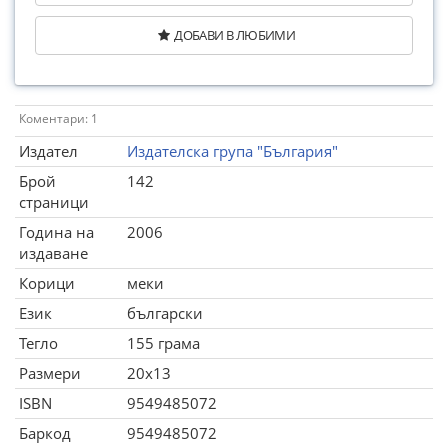
ДОБАВИ В ЛЮБИМИ
Коментари: 1
Издател
Издателска група "България"
Брой
142
страници
Година на
2006
издаване
Корици
меки
Език
български
Тегло
155 грама
Размери
20x13
ISBN
9549485072
Баркод
9549485072