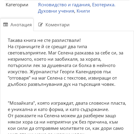
Категории
Ясновидство и гадания
,
Езотерика.
Духовни учения
,
Книги
Анотация
Коментари
Такава книга не сте разлиствали!
На страниците й се срещат два типа
световъзприятие. Маг Селена разказва за себе си, за
незримото, което ни заобикаля, за хората,
потърсили лек за душевната си болка в нейното
изкуство. Журналистът Георги Календеров пък
"отговаря" на маг Селена с текстове, извиращи от
дълбоко развълнувания дух на търсещия човек.
"Мозайката", която изграждат, двата словесни пласта,
е уникална и като форма, и като съдържание.
От разказите на Селена можем да разберем защо
някои хора са ни неприятни уж без причина, към
кои сили да отправяме молитвите си, как дори само