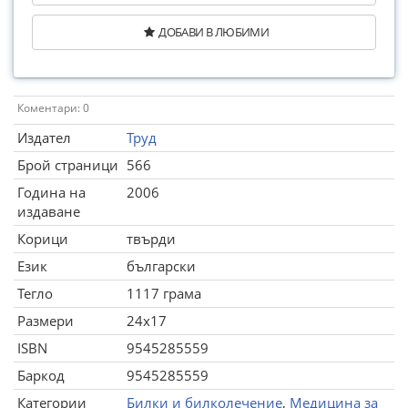
ДОБАВИ В ЛЮБИМИ
Коментари: 0
Издател
Труд
Брой страници
566
Година на
2006
издаване
Корици
твърди
Език
български
Тегло
1117 грама
Размери
24x17
ISBN
9545285559
Баркод
9545285559
Категории
Билки и билколечение
,
Медицина за