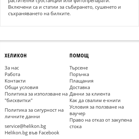
растителни субстанции или фитопрепарати.
Включени са и статии за събирането, сушенето и
съхраняването на билките.
ХЕЛИКОН
ПОМОЩ
За нас
Търсене
Работа
Поръчка
Контакти
Плащания
Общи условия
Доставка
Политика за използване на
Данни за клиента
"бисквитки"
Как да свалим е-книги
Условия за ползване на
Политика за сигурност на
ваучер
личните данни
Право на отказ от закупена
service@helikon.bg
стока
Helikon.bg във Facebook