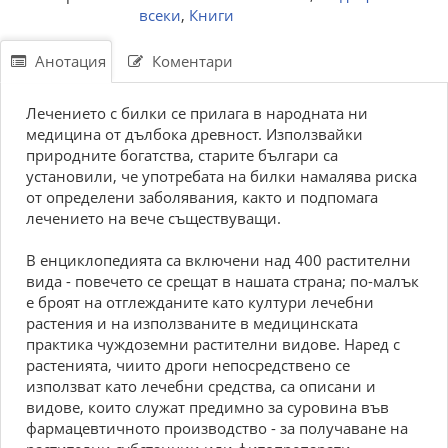
всеки
,
Книги
Анотация
Коментари
Лечението с билки се прилага в народната ни
медицина от дълбока древност. Използвайки
природните богатства, старите българи са
установили, че употребата на билки намалява риска
от определени заболявания, както и подпомага
лечението на вече съществуващи.
В енциклопедията са включени над 400 растителни
вида - повечето се срещат в нашата страна; по-малък
е броят на отглежданите като култури лечебни
растения и на използваните в медицинската
практика чуждоземни растителни видове. Наред с
растенията, чиито дроги непосредствено се
използват като лечебни средства, са описани и
видове, които служат предимно за суровина във
фармацевтичното производство - за получаване на