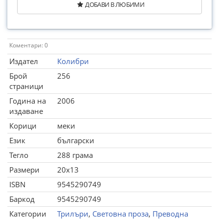
ДОБАВИ В ЛЮБИМИ
Коментари: 0
Издател
Колибри
Брой
256
страници
Година на
2006
издаване
Корици
меки
Език
български
Тегло
288 грама
Размери
20x13
ISBN
9545290749
Баркод
9545290749
Категории
Трилъри
,
Световна проза
,
Преводна