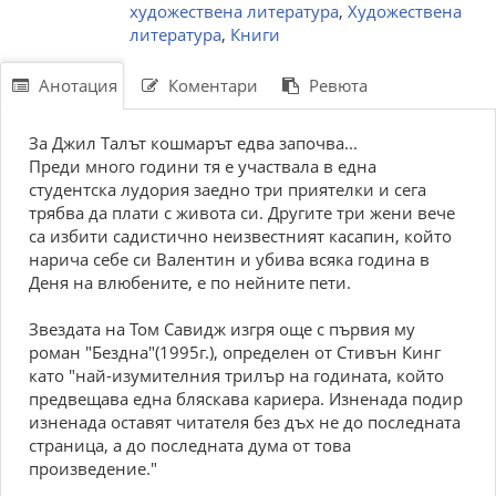
художествена литература
,
Художествена
литература
,
Книги
Анотация
Коментари
Ревюта
За Джил Талът кошмарът едва започва...
Преди много години тя е участвала в една
студентска лудория заедно три приятелки и сега
трябва да плати с живота си. Другите три жени вече
са избити садистично неизвестният касапин, който
нарича себе си Валентин и убива всяка година в
Деня на влюбените, е по нейните пети.
Звездата на Том Савидж изгря още с първия му
роман "Бездна"(1995г.), определен от Стивън Кинг
като "най-изумителния трилър на годината, който
предвещава една бляскава кариера. Изненада подир
изненада оставят читателя без дъх не до последната
страница, а до последната дума от това
произведение."