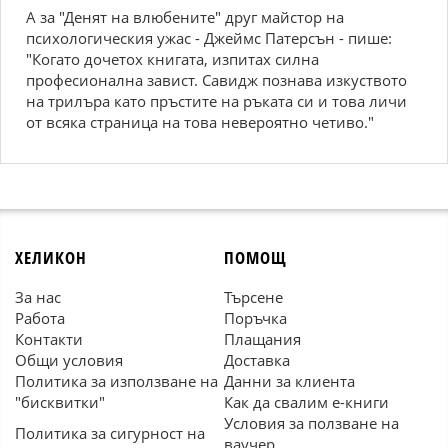
А за "Денят на влюбените" друг майстор на
психологическия ужас - Джеймс Патерсън - пише:
"Когато дочетох книгата, изпитах силна
професионална завист. Савидж познава изкуството
на трилъра като пръстите на ръката си и това личи
от всяка страница на това невероятно четиво."
ХЕЛИКОН
ПОМОЩ
За нас
Търсене
Работа
Поръчка
Контакти
Плащания
Общи условия
Доставка
Политика за използване на
Данни за клиента
"бисквитки"
Как да свалим е-книги
Условия за ползване на
Политика за сигурност на
ваучер