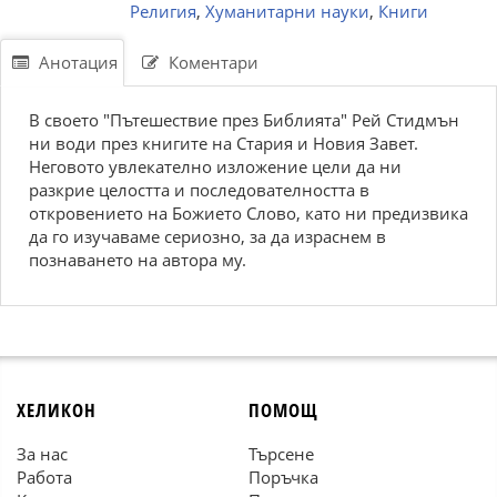
Религия
,
Хуманитарни науки
,
Книги
Анотация
Коментари
В своето "Пътешествие през Библията" Рей Стидмън
ни води през книгите на Стария и Новия Завет.
Неговото увлекателно изложение цели да ни
разкрие целостта и последователността в
откровението на Божието Слово, като ни предизвика
да го изучаваме сериозно, за да израснем в
познаването на автора му.
ХЕЛИКОН
ПОМОЩ
За нас
Търсене
Работа
Поръчка