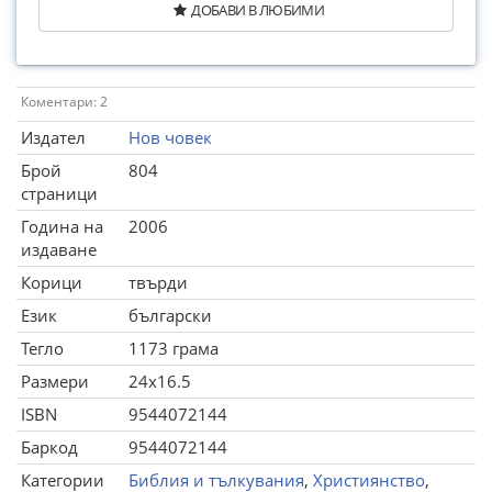
ДОБАВИ В ЛЮБИМИ
Коментари: 2
Издател
Нов човек
Брой
804
страници
Година на
2006
издаване
Корици
твърди
Език
български
Тегло
1173 грама
Размери
24x16.5
ISBN
9544072144
Баркод
9544072144
Категории
Библия и тълкувания
,
Християнство
,