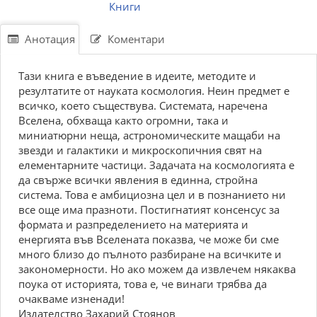
Книги
Анотация
Коментари
Тази книга е въведение в идеите, методите и
резултатите от науката космология. Неин предмет е
всичко, което съществува. Системата, наречена
Вселена, обхваща както огромни, така и
миниатюрни неща, астрономическите мащаби на
звезди и галактики и микроскопичния свят на
елементарните частици. Задачата на космологията е
да свърже всички явления в единна, стройна
система. Това е амбициозна цел и в познанието ни
все още има празноти. Постигнатият консенсус за
формата и разпределението на материята и
енергията във Вселената показва, че може би сме
много близо до пълното разбиране на всичките и
закономерности. Но ако можем да извлечем някаква
поука от историята, това е, че винаги трябва да
очакваме изненади!
Издателство Захарий Стоянов