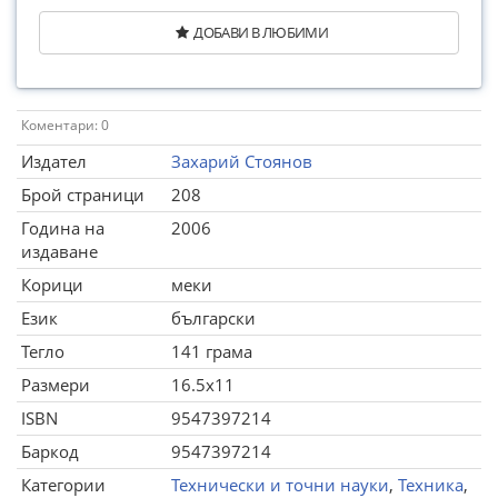
ДОБАВИ В ЛЮБИМИ
Коментари: 0
Издател
Захарий Стоянов
Брой страници
208
Година на
2006
издаване
Корици
меки
Език
български
Тегло
141 грама
Размери
16.5x11
ISBN
9547397214
Баркод
9547397214
Категории
Технически и точни науки
,
Техника
,