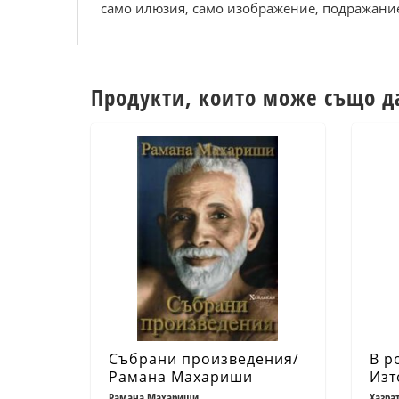
само илюзия, само изображение, подражание.
Продукти, които може също д
Събрани произведения/
В р
Рамана Махариши
Изт
Рамана Махариши
Хазра