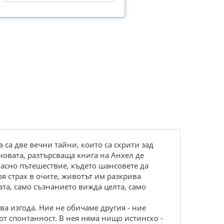
са две вечни тайни, които са скрити зад
новата, разтърсваща книга на Анхел де
пасно пътешествие, където шансовете да
оя страх в очите, животът им разкрива
ата, само съзнанието вижда целта, само
ва изгода. Ние не обичаме другия - ние
от спонтанност. В нея няма нищо истинско -