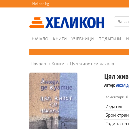
Helikon.bg
НАЧАЛО
КНИГИ
УЧЕБНИЦИ
ПОДАРЪЦИ
И
Начало
Книги
Цял живот си чакала
Цял жив
Автор:
Анхел д
Коментари: 0
Издател
Брой стра
Година на