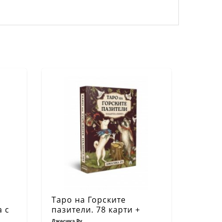
Таро на Горските
а с
пазители. 78 карти +
ръководство
Джесика Ру