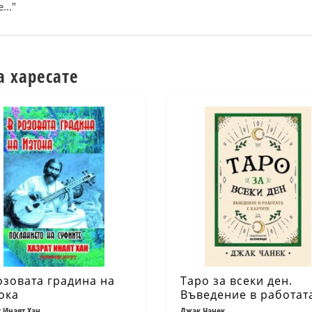
.."
а харесате
озовата градина на
Таро за всеки ден.
ока
Въведение в работат
картите
т Инаят Хан
Джак Чанек