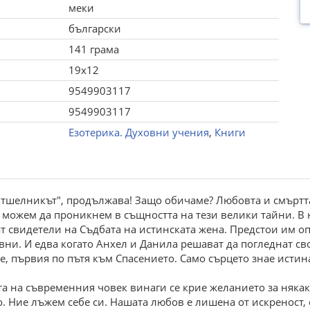
меки
български
141 грама
19x12
9549903117
9549903117
Езотерика. Духовни учения
,
Книги
тшелникът", продължава! Защо обичаме? Любовта и смъртта 
не можем да проникнем в същността на тези велики тайни. В 
ат свидетели на Съдбата на истинската жена. Предстои им о
авни. И едва когато Анхел и Данила решават да погледнат св
е, първия по пътя към Спасението. Само сърцето знае истин
вта на съвременния човек винаги се крие желанието за някак
. Ние лъжем себе си. Нашата любов е лишена от искреност, 