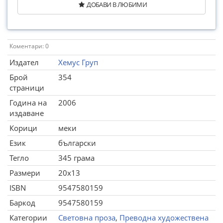
ДОБАВИ В ЛЮБИМИ
Коментари: 0
Издател
Хемус Груп
Брой
354
страници
Година на
2006
издаване
Корици
меки
Език
български
Тегло
345 грама
Размери
20x13
ISBN
9547580159
Баркод
9547580159
Категории
Световна проза
,
Преводна художествена