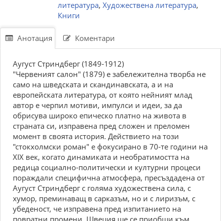
литература
,
Художествена литература
,
Книги
Анотация
Коментари
Аугуст Стриндберг (1849-1912)
"Червеният салон" (1879) е забележителна творба не
само на шведската и скандинавската, а и на
европейската литература, от която нейният млад
автор е черпил мотиви, импулси и идеи, за да
обрисува широко епическо платно на живота в
страната си, изправена пред сложен и преломен
момент в своята история. Действието на този
"стокхолмски роман" е фокусирано в 70-те години на
XIX век, когато динамиката и необратимостта на
редица социално-политически и културни процеси
пораждали специфична атмосфера, пресъздадена от
Аугуст Стриндберг с голяма художествена сила, с
хумор, преминаващ в сарказъм, но и с лиризъм, с
убеденост, че изправена пред изпитанието на
повратни промени, Швеция ще се приобщи към