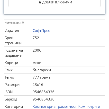
ДОБАВИ В ЛЮБИМИ
Коментари: 0
Издател
СофтПрес
Брой
752
страници
Година на
2006
издаване
Корици
меки
Език
български
Тегло
777 грама
Размери
23x16
ISBN
9546854336
Баркод
9546854336
Категории
Компютърна грамотност
,
Компютри и