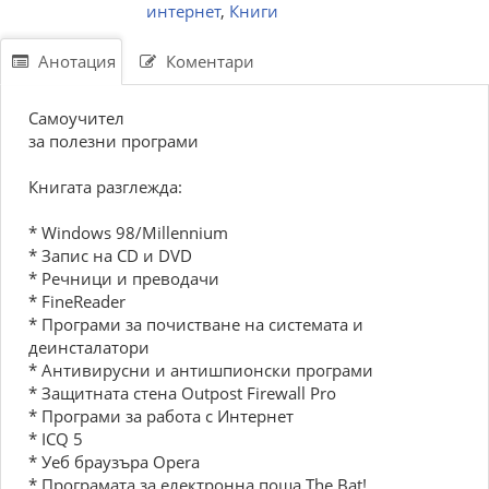
интернет
,
Книги
Анотация
Коментари
Самоучител
за полезни програми
Книгата разглежда:
* Windows 98/Millennium
* Запис на CD и DVD
* Речници и преводачи
* FineReader
* Програми за почистване на системата и
деинсталатори
* Антивирусни и антишпионски програми
* Защитната стена Outpost Firewall Pro
* Програми за работа с Интернет
* ICQ 5
* Уеб браузъра Opera
* Програмата за електронна поща The Bat!