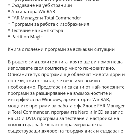
* Създаване на уеб страници
* Архиватора WinRAR
* FAR Manager и Total Commander
* Програми за работа с изображения
* Тестване на компютъра
* Partition Magic
Книга с полезни програми за всякакви ситуации
В ръцете си държите книга, която ще ви помогне да
използвате своя компютър много по-ефективно.
Описаните тук програми ще облекчат живота дори и
на тези, които считат, че вече има всичко
необходимо. Представени са едни от най-полезните
програми за разширяване на възможностите и
интерфейса на Windows, архиваторът WinRAR,
мощните програми за работа с файлове FAR Manager
и Total Commander, програмите Nero и InCD за запис
на CD и DVD, програми за тестване и настройка на
компютъра, за безопасно оразмеряване на
съществуващи дялове на твърдия диск и създаване