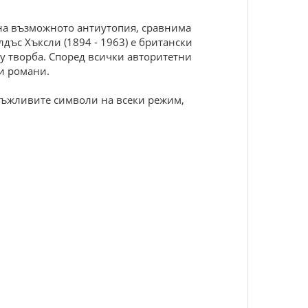
е на възможното антиутопия, сравнима
дъс Хъксли (1894 - 1963) е британски
 му творба. Според всички авторитетни
ни романи.
 лъжливите символи на всеки режим,