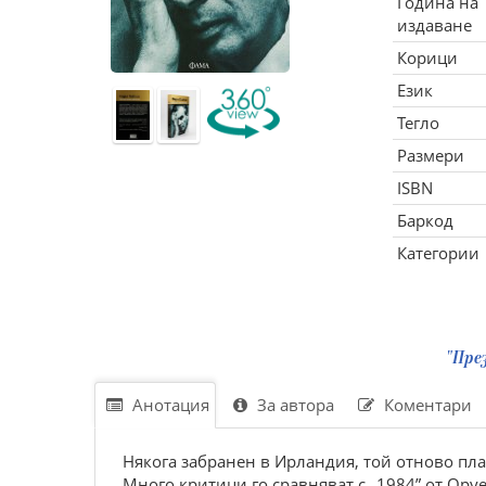
Година на
издаване
Корици
Език
Тегло
Размери
ISBN
Баркод
Категории
"Пре
Анотация
За автора
Коментари
Някога забранен в Ирландия, той отново пла
Много критици го сравняват с „1984” от Оруе