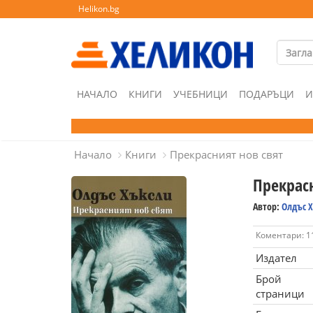
Helikon.bg
НАЧАЛО
КНИГИ
УЧЕБНИЦИ
ПОДАРЪЦИ
И
Начало
Книги
Прекрасният нов свят
Прекрас
Автор:
Олдъс 
Коментари: 1
Издател
Брой
страници