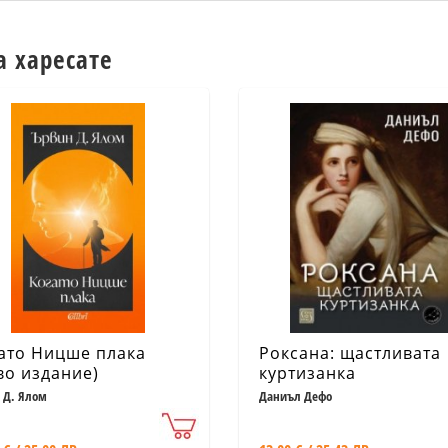
а харесате
ато Ницше плака
Роксана: щастливата
во издание)
куртизанка
 Д. Ялом
Даниъл Дефо