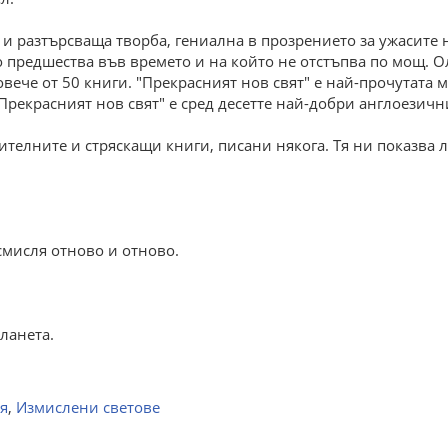
а и разтърсваща творба, гениална в прозрението за ужасит
 предшества във времето и на който не отстъпва по мощ. Ол
 повече от 50 книги. "Прекрасният нов свят" е най-прочутата
Прекрасният нов свят" е сред десетте най-добри англоезич
тителните и стряскащи книги, писани някога. Тя ни показва
смисля отново и отново.
ланета.
я
,
Измислени светове