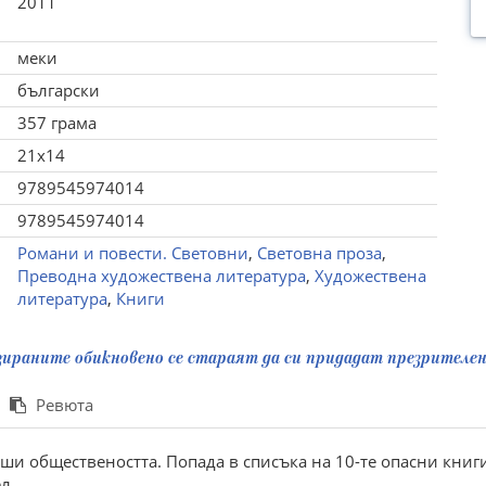
2011
меки
български
357 грама
21x14
9789545974014
9789545974014
Романи и повести. Световни
,
Световна проза
,
Преводна художествена литература
,
Художествена
литература
,
Книги
зираните обикновено се стараят да си придадат презрителен 
Ревюта
ши обществеността. Попада в списъка на 10-те опасни книги
л.