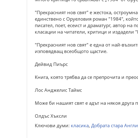
"Прекрасният нов свят" е жестока, остроумн
единствено с Оруеловия роман "1984", който
писател, поет, есеист и драматург, автор на
класации на читатели, критици и издадели "
"Прекрасният нов свят" е една от най-възхи
изповядващ всеобщото щастие.
Дейвид Пиърс
Книга, която трябва да се препрочита и прео
Лос Анджелис Таймс
Може би нашият свят е адът на някоя друга п
Олдъс Хъксли
Ключови думи:
класика
,
Добрата стара Англи