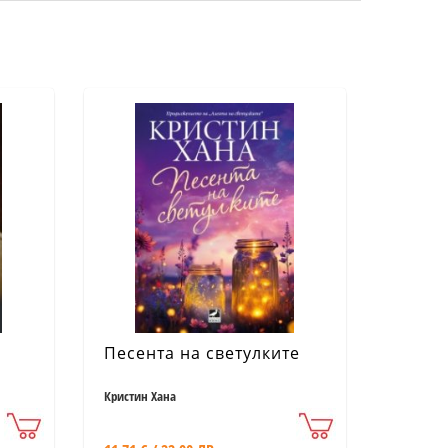
Песента на светулките
Кристин Хана