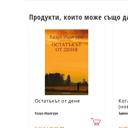
Продукти, които може също д
Остатъкът от деня
Ког
(но
Казуо Ишигуро
Ървин