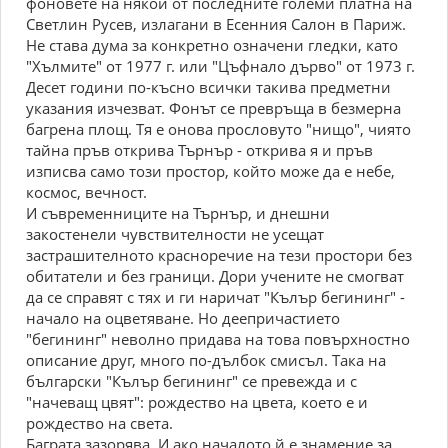
фоновете на някои от последните големи платна на
Светлин Русев, излагани в Есенния Салон в Париж.
Не става дума за конкретно означени гледки, като
"Хълмите" от 1977 г. или "Цъфнало дърво" от 1973 г.
Десет години по-късно всички такива предметни
указания изчезват. Фонът се превръща в безмерна
багрена площ. Тя е онова прословуто "нищо", чиято
тайна пръв открива Търнър - открива я и пръв
изписва само този простор, който може да е небе,
космос, вечност.
И съвременниците на Търнър, и днешни
закостенели чувствителности не усещат
застрашителното красноречие на тези простори без
обитатели и без граници. Дори учените не смогват
да се справят с тях и ги наричат "Кълър бегининг" -
начало на оцветяване. Но деепричастието
"бегининг" неволно придава на това повърхностно
описание друг, много по-дълбок смисъл. Така на
български "Кълър бегининг" се превежда и с
"начеващ цвят": рождество на цвета, което е и
рождество на света.
Баграта зазорява. И ако началото й е знамение за