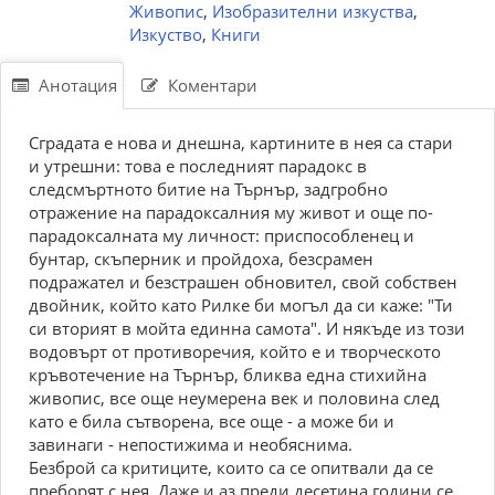
Живопис
,
Изобразителни изкуства
,
Изкуство
,
Книги
Анотация
Коментари
Сградата е нова и днешна, картините в нея са стари
и утрешни: това е последният парадокс в
следсмъртното битие на Търнър, задгробно
отражение на парадоксалния му живот и още по-
парадоксалната му личност: приспособленец и
бунтар, скъперник и пройдоха, безсрамен
подражател и безстрашен обновител, свой собствен
двойник, който като Рилке би могъл да си каже: "Ти
си вторият в мойта единна самота". И някъде из този
водовърт от противоречия, който е и творческото
кръвотечение на Търнър, бликва една стихийна
живопис, все още неумерена век и половина след
като е била сътворена, все още - а може би и
завинаги - непостижима и необяснима.
Безброй са критиците, които са се опитвали да се
преборят с нея. Даже и аз преди десетина години се