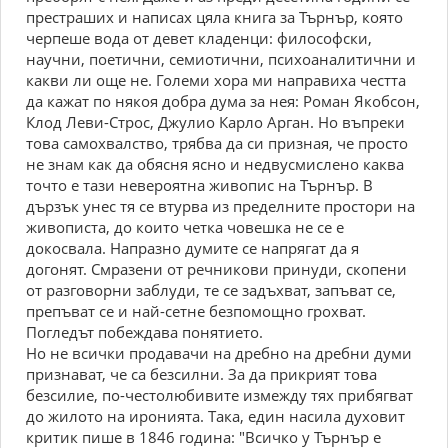
престраших и написах цяла книга за Търнър, която
черпеше вода от девет кладенци: философски,
научни, поетични, семиотични, психоаналитични и
какви ли още не. Големи хора ми направиха честта
да кажат по някоя добра дума за нея: Роман Якобсон,
Клод Леви-Строс, Джулио Карло Арган. Но въпреки
това самохвалство, трябва да си призная, че просто
не знам как да обясня ясно и недвусмислено каква
точто е тази невероятна живопис на Търнър. В
дързък унес тя се втурва из пределните простори на
живописта, до които четка човешка не се е
докосвала. Напразно думите се напрягат да я
догонят. Смразени от речникови принуди, скопени
от разговорни заблуди, те се задъхват, запъват се,
препъват се и най-сетне безпомощно грохват.
Погледът побеждава понятието.
Но не всички продавачи на дребно на дребни думи
признават, че са безсилни. За да прикрият това
безсилие, по-честолюбивите измежду тях прибягват
до жилото на иронията. Така, един насила духовит
критик пише в 1846 година: "Всичко у Търнър е