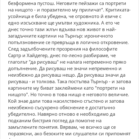
безформена пустош. Неговите пейзажи са портрети
на нищото - и поразително му приличат". Критиката-
усойница е била убедена, че отровното й езиче с
едно изсъскване ще умътви художника. А ето че
днес точно тази жлъч вдъхва нов живот в най-
загадъчните картини на Търнър: ироничното
попълзновение се превръща в логично откровение.
След задълбочените прозрения на философите
Сартр и Хайдегер, днес по-лесно разбираме, че
глаголът "да рисуваш" не налага непременно пряко
допълнение. Да рисуваш не значи непременно и
неизбежно да рисуваш нещо. Да рисуваш значи да
рисуваш - и толкова. Така постъпва Търнър - и затова
картините му биват заклеймени като "портрети на
нищото". Но точно в това нищо е неговото величие.
Кой знае дали това насилствено сгъстено и затова
неизбежно съсухрено обяснение е достатъчно
убедително. Навярно отново е необходимо да
подканим бистрия поглед да помогне на
замъглените понятия. Вярвам, че всичко ще се
поразясни, ако безоките ми слушатели си припомнят