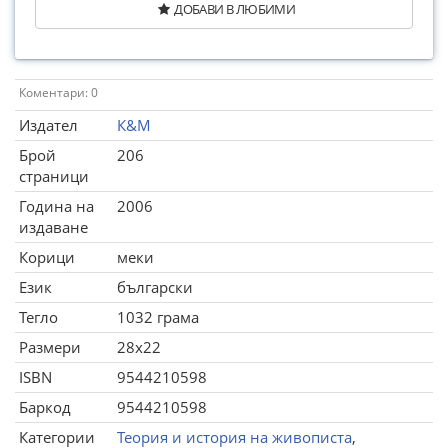
ДОБАВИ В ЛЮБИМИ
Коментари: 0
Издател
К&М
Брой
206
страници
Година на
2006
издаване
Корици
меки
Език
български
Тегло
1032 грама
Размери
28x22
ISBN
9544210598
Баркод
9544210598
Категории
Теория и история на живописта
,