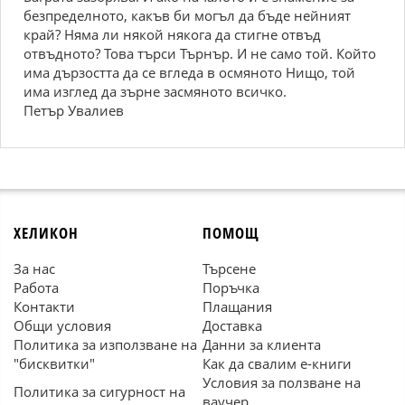
безпределното, какъв би могъл да бъде нейният
край? Няма ли някой някога да стигне отвъд
отвъдното? Това търси Търнър. И не само той. Който
има дързостта да се вгледа в осмяното Нищо, той
има изглед да зърне засмяното всичко.
Петър Увалиев
ХЕЛИКОН
ПОМОЩ
За нас
Търсене
Работа
Поръчка
Контакти
Плащания
Общи условия
Доставка
Политика за използване на
Данни за клиента
"бисквитки"
Как да свалим е-книги
Условия за ползване на
Политика за сигурност на
ваучер