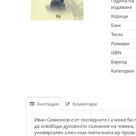
Година на
издаване
Корици
Език
Тегло
Размери
ISBN
Баркод
Категории
Анотация
Коментари
Иван Симеонов е от последните ( а може би п
да освободи духовното съзнание на човека, з
универсален ключ към поетичната му проза: 