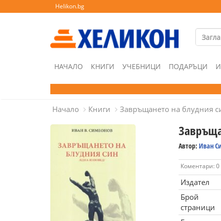
Helikon.bg
НАЧАЛО
КНИГИ
УЧЕБНИЦИ
ПОДАРЪЦИ
И
Начало
Книги
Завръщането на блудния с
Завръща
Автор:
Иван С
Коментари: 0
Издател
Брой
страници