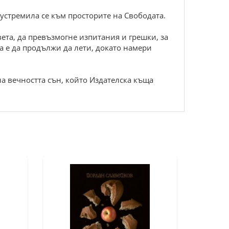
устремила се към просторите на Свободата.
ета, да превъзмогне изпитания и грешки, за
ба е да продължи да лети, докато намери
на вечността сън, който Издателска къща