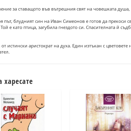
ение за ставащото във вътрешния свят на човешката душа, 
 път, блудният син на Иван Симеонов е готов да прекоси св
 Той е като птица, загубила гнездото си. Спасителната й съд
 от истински аристократ на духа. Един изтъкан с цветовете 
ател.
а харесате