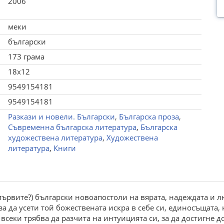
2006
меки
български
173 грама
18x12
9549154181
9549154181
Разкази и новели. Български
,
Българска проза
,
Съвременна българска литература
,
Българска
художествена литература
,
Художествена
литература
,
Книги
ървите?) български новоапостоли на вярата, надеждата и лю
а да усети той божествената искра в себе си, единосъщата,
всеки трябва да разчита на интуицията си, за да достигне д