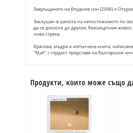
Завръщането на блудния син (2006) е Откров
Заслушан в шепота на непостижимото по своя
да се докосне до другия, безсмъртния живот.
нова стреха.
Красива, мъдра и изтънчена книга, написана
"МаК" с гордост представя на българския чит
Продукти, които може също д