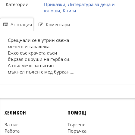
Категории
Приказки
,
Литература за деца и
юноши
,
Книги
Анотация
Коментари
Срещнали се в утрин свежа
мечето и таралежа.
Ежко със крачета къси
бързал с круши на гърба си.
А пък мечо запъхтян
мъкнел пълен с мед буркан....
ХЕЛИКОН
ПОМОЩ
За нас
Търсене
Работа
Поръчка