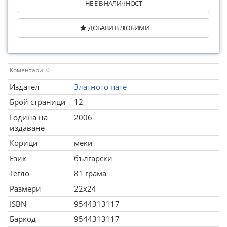
НЕ Е В НАЛИЧНОСТ
ДОБАВИ В ЛЮБИМИ
Коментари: 0
Издател
Златното пате
Брой страници
12
Година на
2006
издаване
Корици
меки
Език
български
Тегло
81 грама
Размери
22x24
ISBN
9544313117
Баркод
9544313117