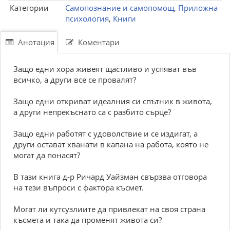
Категории
Самопознание и самопомощ
,
Приложна
психология
,
Книги
Анотация
Коментари
Защо едни хора живеят щастливо и успяват във
всичко, а други все се провалят?
Защо едни откриват идеалния си спътник в живота,
а други непрекъснато са с разбито сърце?
Защо едни работят с удоволствие и се издигат, а
други остават хванати в капана на работа, която не
могат да понасят?
В тази книга д-р Ричард Уайзман свързва отговора
на тези въпроси с фактора късмет.
Могат ли кутсузлиите да привлекат на своя страна
късмета и така да променят живота си?