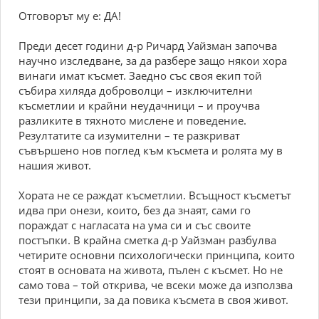
Отговорът му е: ДА!
Преди десет години д-р Ричард Уайзман започва
научно изследване, за да разбере защо някои хора
винаги имат късмет. Заедно със своя екип той
събира хиляда доброволци – изключителни
късметлии и крайни неудачници – и проучва
разликите в тяхното мислене и поведение.
Резултатите са изумителни – те разкриват
съвършено нов поглед към късмета и ролята му в
нашия живот.
Хората не се раждат късметлии. Всъщност късметът
идва при онези, които, без да знаят, сами го
пораждат с нагласата на ума си и със своите
постъпки. В крайна сметка д-р Уайзман разбулва
четирите основни психологически принципа, които
стоят в основата на живота, пълен с късмет. Но не
само това – той открива, че всеки може да използва
тези принципи, за да повика късмета в своя живот.