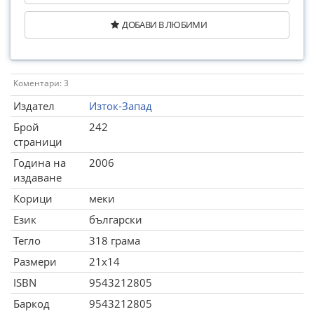
ДОБАВИ В ЛЮБИМИ
Коментари: 3
Издател
Изток-Запад
Брой
242
страници
Година на
2006
издаване
Корици
меки
Език
български
Тегло
318 грама
Размери
21x14
ISBN
9543212805
Баркод
9543212805