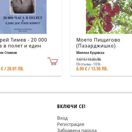
рей Тимев - 20 000
Моето Пищигово
а в полет и един
(Пазарджишко)
тоен живот
ин Стоянов
Милена Куцовска
7.67 € / 15.00 ЛВ.
Отстъпка - 10 %
 € / 28.01 ЛВ.
6.90 € / 13.50 ЛВ.
ВКЛЮЧИ СЕ!
Вход
Регистрация
Забравена парола