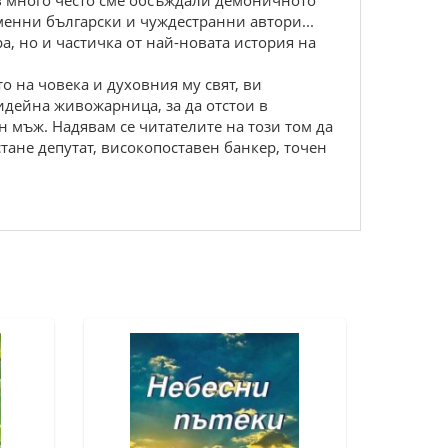
ов много често сме обсъждали демоничното
менни български и чуждестранни автори...
а, но и частичка от най-новата история на
о на човека и духовния му свят, ви
идейна живожарница, за да отстои в
н мъж. Надявам се читателите на този том да
тане депутат, високопоставен банкер, точен