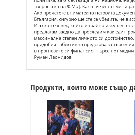
политика, за отсъстващата ни национална до
творчество на Ф.М.Д. Както и често сме си 
Ако прочетете вниматеано неговата документ
Бгългария, сигурно ще сте се убедите, че ви
И аз като човек, който е трайно изкушен от
предлагам заедно да проследим как един ром
максимална степен личното си достойнство, 
придобият обективна представа за търсеният
в прогнозите си финансист, търсен от медии
Румен Леонидов
Продукти, които може също д