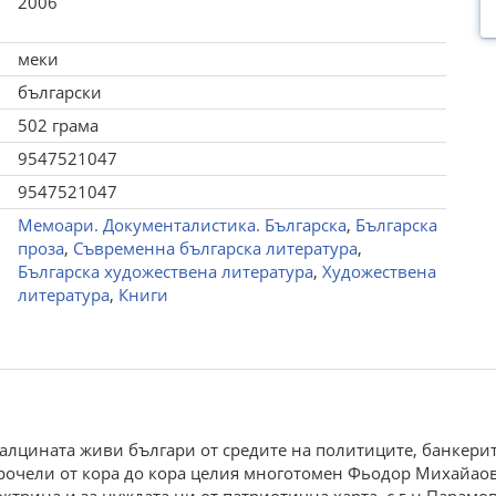
2006
меки
български
502 грама
9547521047
9547521047
Мемоари. Документалистика. Българска
,
Българска
проза
,
Съвременна българска литература
,
Българска художествена литература
,
Художествена
литература
,
Книги
алцината живи българи от средите на политиците, банкерит
рочели от кора до кора целия многотомен Фьодор Михайаови