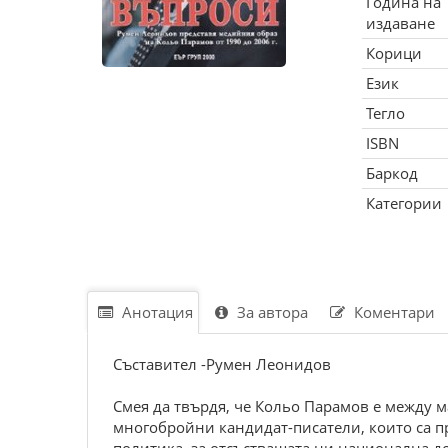
Година на
издаване
Корици
Език
Тегло
ISBN
Баркод
Категории
Анотация
За автора
Коментари
Съставител -Румен Леонидов
Смея да твърдя, че Кольо Парамов е между м
многобройни кандидат-писатели, които са п