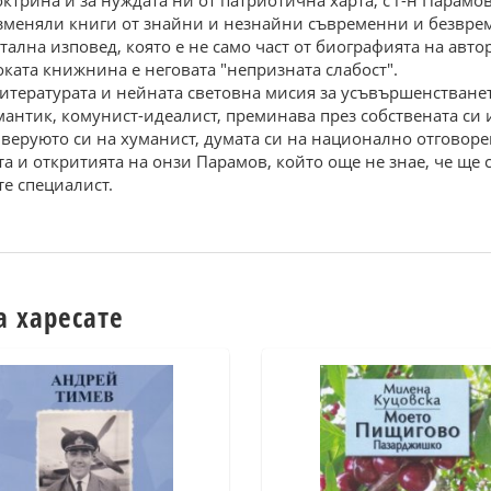
ктрина и за нуждата ни от патриотична харта, с г-н Парам
разменяли книги от знайни и незнайни съвременни и безвре
ална изповед, която е не само част от биографията на автор
соката книжнина е неговата "непризната слабост".
 литературата и нейната световна мисия за усъвършенстванет
антик, комунист-идеалист, преминава през собствената си 
веруюто си на хуманист, думата си на национално отговоре
а и откритията на онзи Парамов, който още не знае, че ще с
те специалист.
а харесате