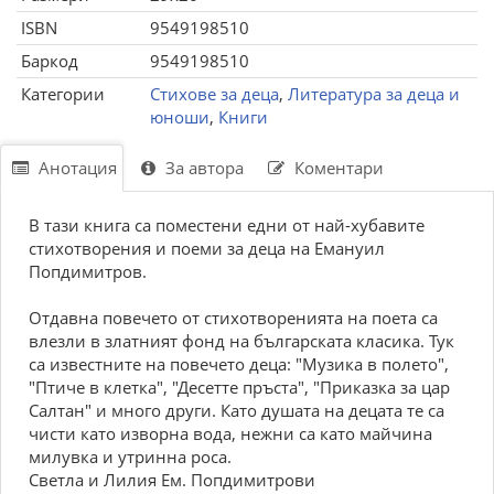
ISBN
9549198510
Баркод
9549198510
Категории
Стихове за деца
,
Литература за деца и
юноши
,
Книги
Анотация
За автора
Коментари
В тази книга са поместени едни от най-хубавите
стихотворения и поеми за деца на Емануил
Попдимитров.
Отдавна повечето от стихотворенията на поета са
влезли в златният фонд на българската класика. Тук
са известните на повечето деца: "Музика в полето",
"Птиче в клетка", "Десетте пръста", "Приказка за цар
Салтан" и много други. Като душата на децата те са
чисти като изворна вода, нежни са като майчина
милувка и утринна роса.
Светла и Лилия Ем. Попдимитрови