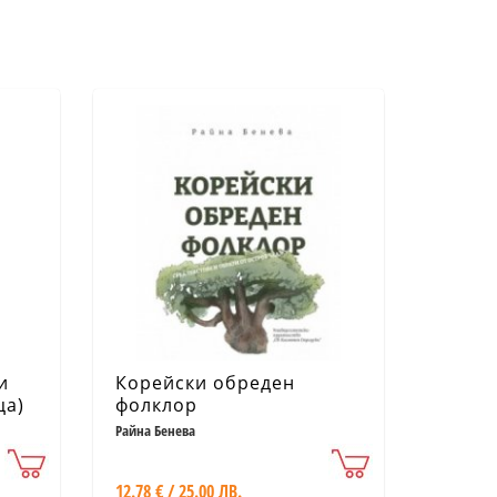
и
Корейски обреден
ца)
фолклор
Райна Бенева
12.78 € / 25.00 ЛВ.