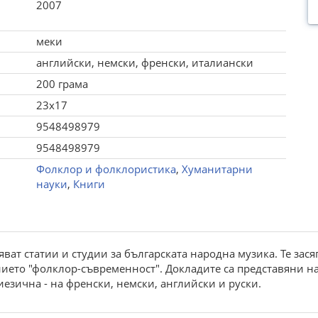
2007
меки
английски, немски, френски, италиански
200 грама
23x17
9548498979
9548498979
Фолклор и фолклористика
,
Хуманитарни
науки
,
Книги
ват статии и студии за българската народна музика. Те зася
ението "фолклор-съвременност". Докладите са представяни
иезична - на френски, немски, английски и руски.