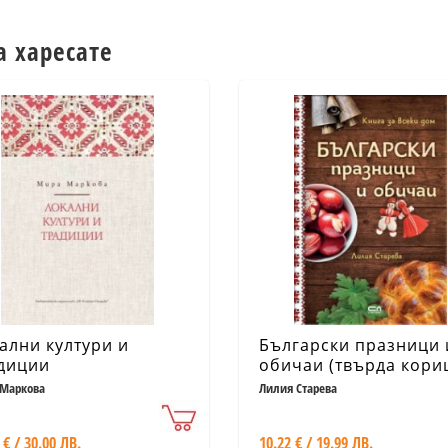
а харесате
ални култури и
Български празници 
диции
обичаи (твърда кори
Маркова
Лилия Старева
 € / 30.00 ЛВ.
10.22 € / 19.99 ЛВ.