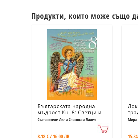
Продукти, които може също д
Българската народна
Лок
мъдрост Кн .8: Светци и
тра
празници - Ч.2
Съставители Лили Спасова и Лилия
Мира 
Ставрева
8.18 € / 16.00 ЛВ.
15.34