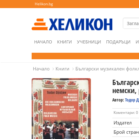
Helikon.bg
НАЧАЛО
КНИГИ
УЧЕБНИЦИ
ПОДАРЪЦИ
И
Начало
Книги
Български музикален фолкл
Българс
немски, 
Автор:
Тодор 
Коментари: 0
Издател
Брой стра