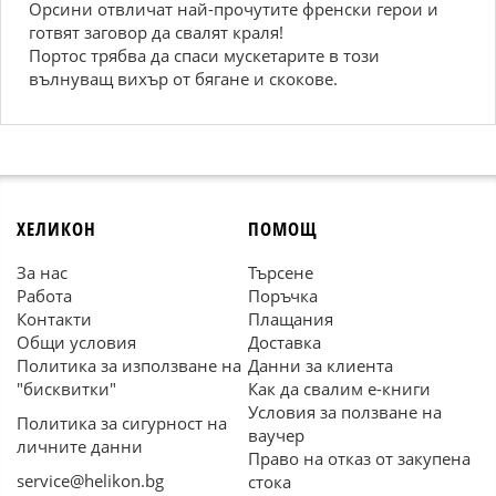
Орсини отвличат най-прочутите френски герои и
готвят заговор да свалят краля!
Портос трябва да спаси мускетарите в този
вълнуващ вихър от бягане и скокове.
ХЕЛИКОН
ПОМОЩ
За нас
Търсене
Работа
Поръчка
Контакти
Плащания
Общи условия
Доставка
Политика за използване на
Данни за клиента
"бисквитки"
Как да свалим е-книги
Условия за ползване на
Политика за сигурност на
ваучер
личните данни
Право на отказ от закупена
service@helikon.bg
стока