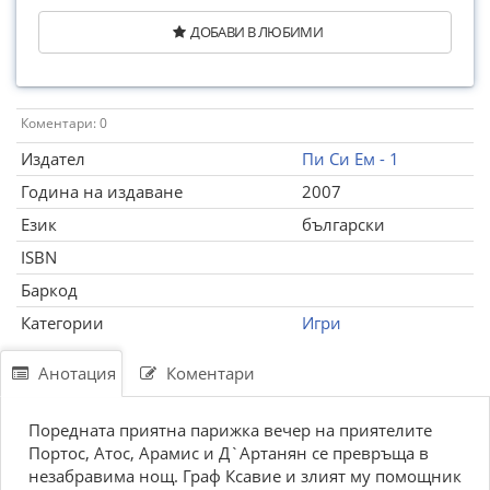
ДОБАВИ В ЛЮБИМИ
Коментари: 0
Издател
Пи Си Ем - 1
Година на издаване
2007
Език
български
ISBN
Баркод
Категории
Игри
Анотация
Коментари
Поредната приятна парижка вечер на приятелите
Портос, Атос, Арамис и Д`Артанян се превръща в
незабравима нощ. Граф Ксавие и злият му помощник