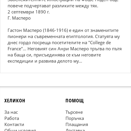
повече подчертават разликите между тях.
2 септември 1890 г.
Г. Масперо
Гастон Масперо (1846-1916) е един от знаменитите
пионери на съвременната египтология. Статуята му
днес гордо посреща посетителите на "College de
France"... Неговият син Анри Масперо тръгва по пътя
на баща си, присъединява се към неговите
експедиции и развива делото му...
ХЕЛИКОН
ПОМОЩ
За нас
Търсене
Работа
Поръчка
Контакти
Плащания
Общи условия
Доставка