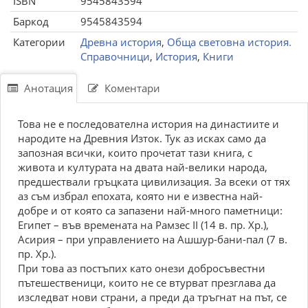
ISBN
9545843594
Баркод
9545843594
Категории
Древна история
,
Обща световна история.
Справочници
,
История
,
Книги
Анотация
Коментари
Това не е последователна история на династиите и
народите на Древния Изток. Тук аз исках само да
запозная всички, които прочетат тази книга, с
живота и културата на двата най-велики народа,
предшествали гръцката цивилизация. За всеки от тях
аз съм избрал епохата, която ни е известна най-
добре и от която са запазени най-много паметници:
Египет – във времената на Рамзес ІІ (14 в. пр. Хр.),
Асирия – при управлението на Ашшур-бани-пал (7 в.
пр. Хр.).
При това аз постъпих като онези добросъвестни
пътешественици, които не се втурват презглава да
изследват нови страни, а преди да тръгнат на път, се