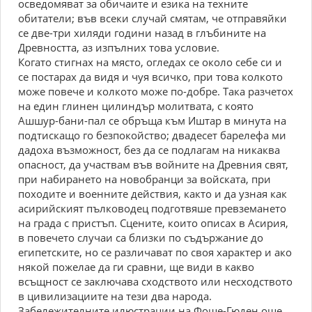
осведомяват за обичаите и езика на техните
обитатели; във всеки случай смятам, че отправяйки
се две-три хиляди години назад в глъбините на
Древността, аз изпълних това условие.
Когато стигнах на място, огледах се около себе си и
се постарах да видя и чуя всичко, при това колкото
може повече и колкото може по-добре. Така разчетох
на един глинен цилиндър молитвата, с която
Ашшур-бани-пал се обръща към Иштар в минута на
подтискащо го безпокойство; двадесет барелефа ми
дадоха възможност, без да се подлагам на никаква
опасност, да участвам във войните на Древния свят,
при набирането на новобранци за войската, при
походите и военните действия, както и да узная как
асирийският пълководец подготвяше превземането
на града с пристъп. Сцените, които описах в Асирия,
в повечето случаи са близки по съдържание до
египетските, но се различават по своя характер и ако
някой пожелае да ги сравни, ще види в какво
всъщност се заключава сходството или несходството
в цивилизациите на тези два народа.
Забележителните илюстрации на Фоше-Гюден още