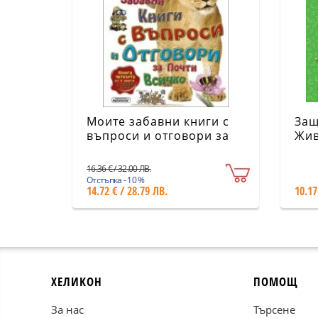
Моите забавни книги с
Защ
въпроси и отговори за
Жив
почти всичко Книга
Четвърта от 4 книги
16.36 € / 32.00 ЛВ.
Отстъпка - 10 %
14.72 € / 28.79 ЛВ.
10.17
ХЕЛИКОН
ПОМОЩ
За нас
Търсене