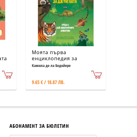
Моята първа
ата
енциклопедия за
джунглата
Камила де ла Бедойере
9.65 € / 18.87 ЛВ.
АБОНАМЕНТ ЗА БЮЛЕТИН