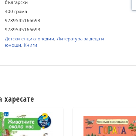
български
400 грама
9789545166693
9789545166693
Детски енциклопедии
,
Литература за деца и
юноши
,
Книги
а харесате