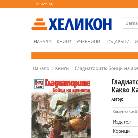
Helikon.bg
НАЧАЛО
КНИГИ
УЧЕБНИЦИ
ПОДАРЪЦИ
И
Начало
Книги
Гладиаторите: Бойци на ар
Гладиат
Какво К
Автор:
Коментари: 0
Издател
Корици