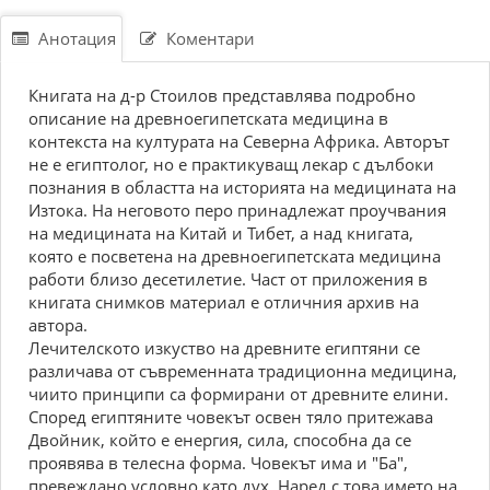
Анотация
Коментари
Книгата на д-р Стоилов представлява подробно
описание на древноегипетската медицина в
контекста на културата на Северна Африка. Авторът
не е египтолог, но е практикуващ лекар с дълбоки
познания в областта на историята на медицината на
Изтока. На неговото перо принадлежат проучвания
на медицината на Китай и Тибет, а над книгата,
която е посветена на древноегипетската медицина
работи близо десетилетие. Част от приложения в
книгата снимков материал е отличния архив на
автора.
Лечителското изкуство на древните египтяни се
различава от съвременната традиционна медицина,
чиито принципи са формирани от древните елини.
Според египтяните човекът освен тяло притежава
Двойник, който е енергия, сила, способна да се
проявява в телесна форма. Човекът има и "Ба",
превеждано условно като дух. Наред с това името на