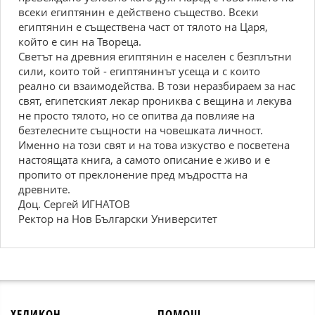
всеки египтянин е действено същество. Всеки
египтянин е съществена част от тялото на Царя,
който е син на Твореца.
Светът на древния египтянин е населен с безплътни
сили, които той - египтянинът усеща и с които
реално си взаимодейства. В този неразбираем за нас
свят, египетският лекар прониква с вещина и лекува
не просто тялото, но се опитва да повлияе на
безтелесните същности на човешката личност.
Именно на този свят и на това изкуство е посветена
настоящата книга, а самото описание е живо и е
пропито от преклонение пред мъдростта на
древните.
Доц. Сергей ИГНАТОВ
Ректор на Нов Български Университет
ХЕЛИКОН
ПОМОЩ