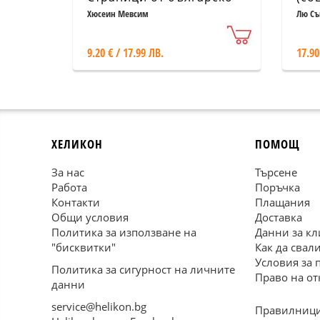
турските културни
Хюсеин Мевсим
Лю С
връзки
9.20 € / 17.99 ЛВ.
17.90
ХЕЛИКОН
ПОМОЩ
За нас
Търсене
Работа
Поръчка
Контакти
Плащания
Общи условия
Доставка
Политика за използване на
Данни за кл
"бисквитки"
Как да свал
Условия за 
Политика за сигурност на личните
Право на от
данни
service@helikon.bg
Правилници