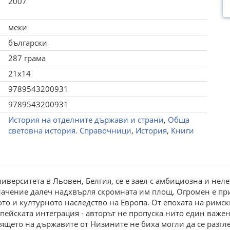
2007
меки
български
287 грама
21x14
9789543200931
9789543200931
История на отделните държави и страни
,
Обща
световна история. Справочници
,
История
,
Книги
верситета в Льовен, Белгия, се е заел с амбициозна и нелек
начение далеч надхвърля скромната им площ. Огромен е пр
о и културното наследство на Европа. От епохата на римск
йската интеграция - авторът не пропуска нито един важен
ящето на държавите от Низините не биха могли да се разгле