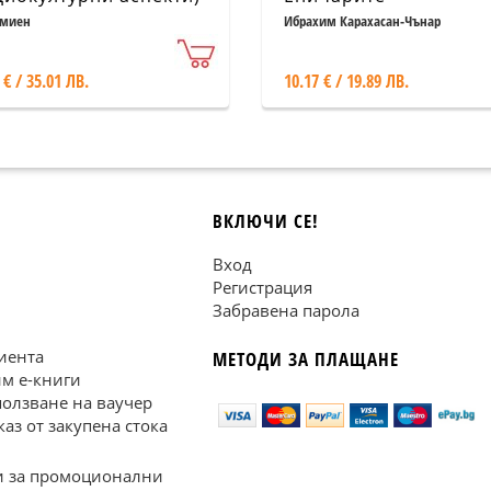
ъмиен
Ибрахим Карахасан-Чънар
 € / 35.01 ЛВ.
10.17 € / 19.89 ЛВ.
ВКЛЮЧИ СЕ!
Вход
Регистрация
Забравена парола
иента
МЕТОДИ ЗА ПЛАЩАНЕ
им е-книги
ползване на ваучер
каз от закупена стока
 за промоционални