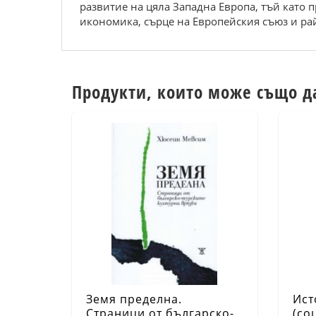
развитие на цяла Западна Европа, тъй като п
икономика, сърце на Европейския съюз и ра
Продукти, които може също д
Земя пределна.
Ист
Страници от българско-
(со