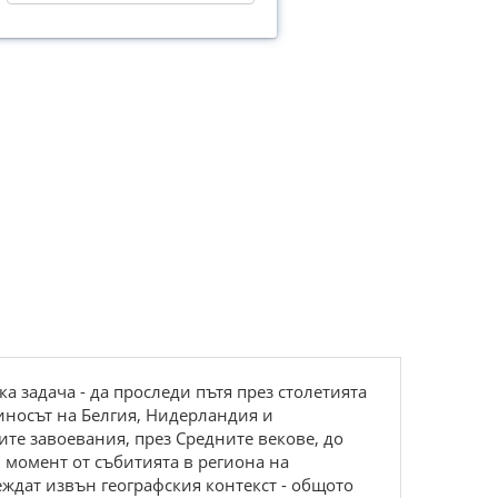
а задача - да проследи пътя през столетията
иносът на Белгия, Нидерландия и
ите завоевания, през Средните векове, до
 момент от събитията в региона на
ждат извън географския контекст - общото