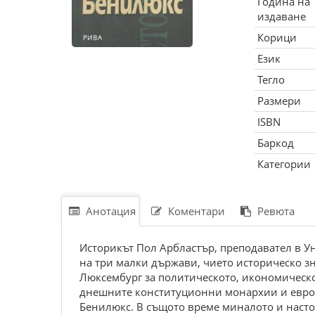
Година на
издаване
Корици
Език
Тегло
Размери
ISBN
Баркод
Категории
Анотация
Коментари
Ревюта
Историкът Пол Арбластър, преподавател в Уни
на три малки държави, чието историческо з
Люксембург за политическото, икономическот
днешните конституционни монархии и европе
Бенилюкс. В същото време миналото и насто