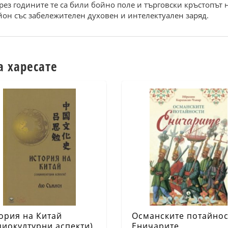
рез годините те са били бойно поле и търговски кръстопът н
йон със забележителен духовен и интелектуален заряд.
а харесате
ория на Китай
Османските потайнос
циокултурни аспекти)
Еничарите