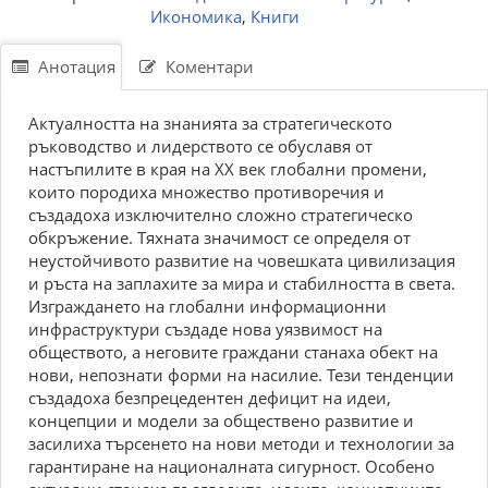
Икономика
,
Книги
Анотация
Коментари
Актуалността на знанията за стратегическото
ръководство и лидерството се обуславя от
настъпилите в края на XX век глобални промени,
които породиха множество противоречия и
създадоха изключително сложно стратегическо
обкръжение. Тяхната значимост се определя от
неустойчивото развитие на човешката цивилизация
и ръста на заплахите за мира и стабилността в света.
Изграждането на глобални информационни
инфраструктури създаде нова уязвимост на
обществото, а неговите граждани станаха обект на
нови, непознати форми на насилие. Тези тенденции
създадоха безпрецедентен дефицит на идеи,
концепции и модели за обществено развитие и
засилиха търсенето на нови методи и технологии за
гарантиране на националната сигурност. Особено