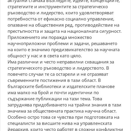
актуални станаха възгледите, идеите, концепциите,
стратегиите и инструментите за стратегическо
ръководство и лидерство, които удовлетворяват
потребността от ефикасно социално управление,
опазване на обществения ред, противодействие на
престъпността и защита на националната сигурност.
Приложението им поражда множество
научноприложни проблеми и задачи, решаването
на които е значимо предизвикателство за научната
общност у нас и в света като цяло.
Има различни и често неправилни схващания за
стратегическото ръководство и лидерството. В
повечето случаи те са остарели и не отразяват
съвременните постижения в тази област. В
българските библиотеки и издателските планове
има малко на брой и почти идентични по
съдържание публикации на тази тема. Това
затруднява придобиването на трайни знания в тази
значима за обществената практика научна област.
Особено остро това се чувства при подготовката на
специалисти за висшите нива на управленската
йерархия, които често работят в сложни конфликтни