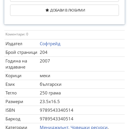
ДОБАВИ В ЛЮБИМИ
Коментари: 0
Издател
Софтрейд
Брой страници
204
Година на
2007
издаване
Корици
меки
Език
български
Тегло
250 грама
Размери
23.5x16.5
ISBN
9789543340514
Баркод
9789543340514
Категории
Мениджмънт. Човешки ресурси
,