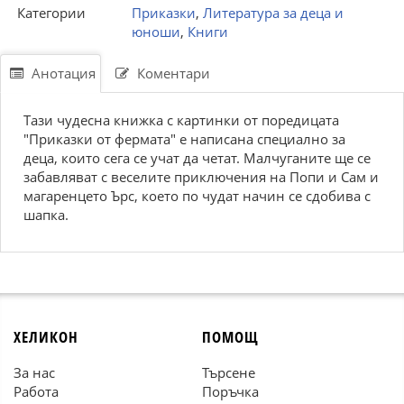
Категории
Приказки
,
Литература за деца и
юноши
,
Книги
Анотация
Коментари
Тази чудесна книжка с картинки от поредицата
"Приказки от фермата" е написана специално за
деца, които сега се учат да четат. Малчуганите ще се
забавляват с веселите приключения на Попи и Сам и
магаренцето Ърс, което по чудат начин се сдобива с
шапка.
ХЕЛИКОН
ПОМОЩ
За нас
Търсене
Работа
Поръчка