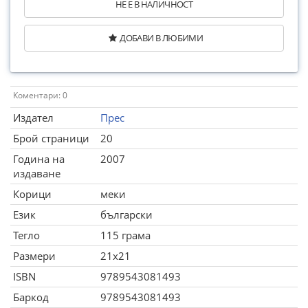
НЕ Е В НАЛИЧНОСТ
ДОБАВИ В ЛЮБИМИ
Коментари: 0
Издател
Прес
Брой страници
20
Година на
2007
издаване
Корици
меки
Език
български
Тегло
115 грама
Размери
21x21
ISBN
9789543081493
Баркод
9789543081493