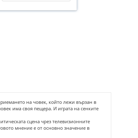
приемането на човек, който лежи вързан в
овек има своя пещера. И играта на сенките
итическата сцена чрез телевизионните
говото мнение е от основно значение в