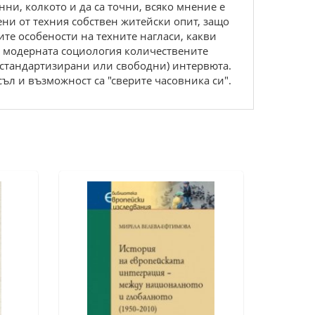
ни, колкото и да са точни, всяко мнение е
ени от техния собствен житейски опит, защо
ите особености на техните нагласи, какви
 в модерната социология количествените
у-стандартизирани или свободни) интервюта.
ъл и възможност са "сверите часовника си".