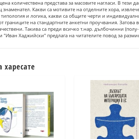
на количествена представа за масовите нагласи. В тези дан
 знаменател. Какви са мотивите на отделните хора, извлеч
та типология и логика, какви са общите черти и индивидуалн
 от границите на стандартните анкетни проучвания. Затова
ачествени. Такива са преди всичко т.нар. дълбочинни (пол
и "Иван Хаджийски" предлага на читателите повод за размис
а харесате