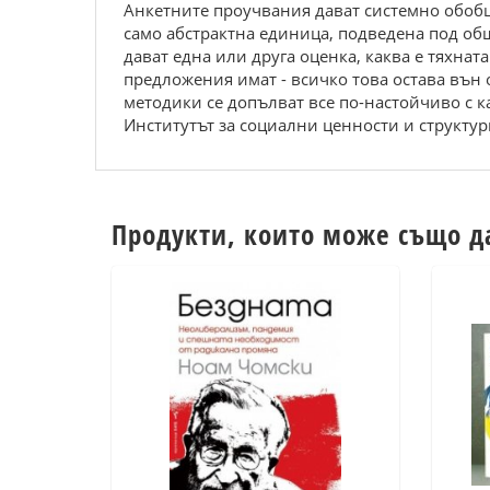
Анкетните проучвания дават системно обобще
само абстрактна единица, подведена под общ
дават една или друга оценка, каква е тяхна
предложения имат - всичко това остава вън
методики се допълват все по-настойчиво с к
Институтът за социални ценности и структур
Продукти, които може също д