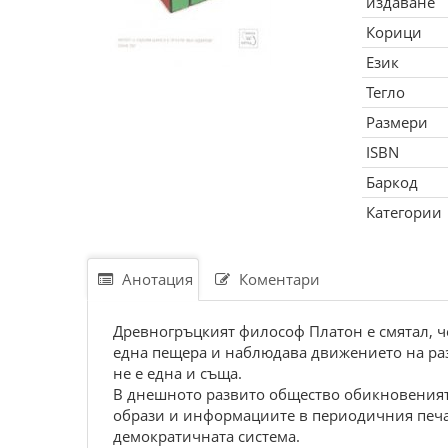
издаване
Корици
Език
Тегло
Размери
ISBN
Баркод
Категории
Анотация
Коментари
Древногръцкият философ Платон е смятал, ч
една пещера и наблюдава движението на раз
не е една и съща.
В днешното развито общество обикновеният
образи и информациите в периодичния печат.
демократичната система.