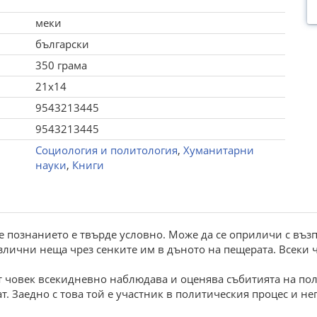
меки
български
350 грама
21x14
9543213445
9543213445
Социология и политология
,
Хуманитарни
науки
,
Книги
е познанието е твърде условно. Може да се оприличи с въз
лични неща чрез сенките им в дъното на пещерата. Всеки ч
 човек всекидневно наблюдава и оценява събитията на пол
 Заедно с това той е участник в политическия процес и не