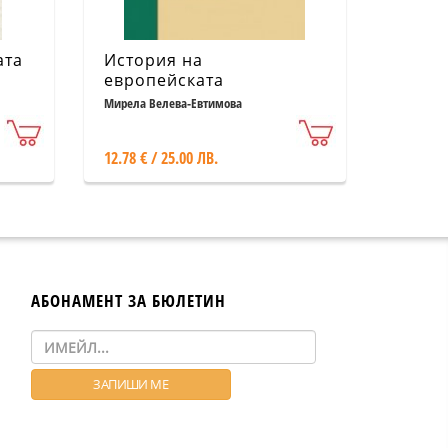
ата
История на
европейската
интеграция – между
Мирела Велева-Евтимова
националното и
глобалното (1950-2010)
12.78 € / 25.00 ЛВ.
АБОНАМЕНТ ЗА БЮЛЕТИН